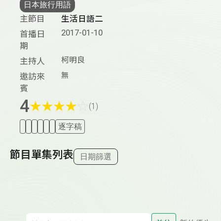
日本旅行用語
主節目
生活日語二
2017-01-10
首播日
期
柯明良
主持人
無
邀訪來
賓
4
★
★
★
★
☆
(1)
逐字稿
節目單集列表
日期篩選