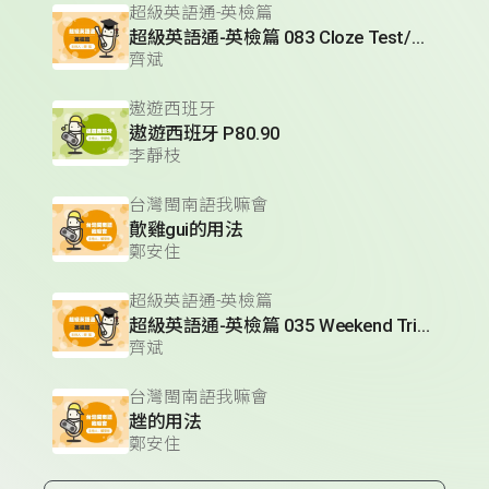
超級英語通-英檢篇
超級英語通-英檢篇 083 Cloze Test/段落填空-13
齊斌
遨遊西班牙
遨遊西班牙 P80.90
李靜枝
台灣閩南語我嘛會
歕雞gui的用法
鄭安住
超級英語通-英檢篇
超級英語通-英檢篇 035 Weekend Trip- 週末旅遊
齊斌
台灣閩南語我嘛會
趖的用法
鄭安住