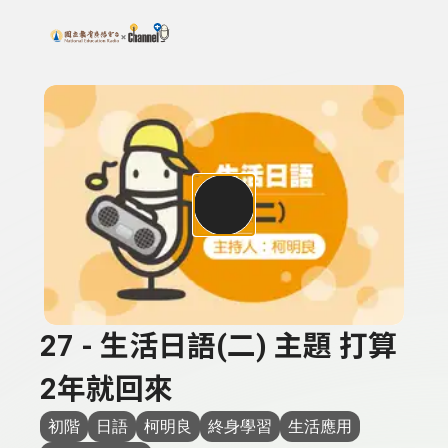
搜尋關鍵字：可輸入節目名稱、主持人或關鍵字
上方功能區塊
27 - 生活日語(二) 主題 打算
2年就回來
初階
日語
柯明良
終身學習
生活應用