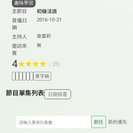
趣味學習
主節目
初級法語
2016-10-21
首播日
期
皮嘉莉
主持人
無
邀訪來
賓
4
★
★
★
★
☆
(1)
逐字稿
節目單集列表
日期篩選
前往
新的優先