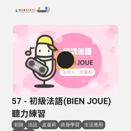
搜尋關鍵字：可輸入節目名稱、主持人或關鍵字
上方功能區塊
57 - 初級法語(BIEN JOUE)
聽力練習
初階
法語
皮嘉莉
終身學習
生活應用