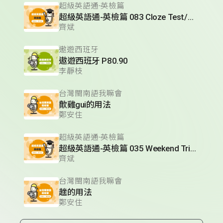
超級英語通-英檢篇
超級英語通-英檢篇 083 Cloze Test/段落填空-13
齊斌
遨遊西班牙
遨遊西班牙 P80.90
李靜枝
台灣閩南語我嘛會
歕雞gui的用法
鄭安住
超級英語通-英檢篇
超級英語通-英檢篇 035 Weekend Trip- 週末旅遊
齊斌
台灣閩南語我嘛會
趖的用法
鄭安住