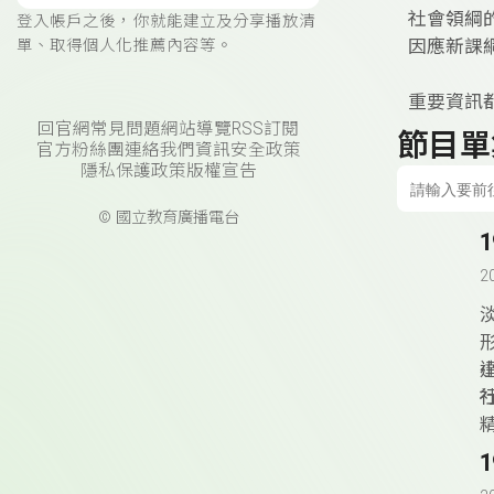
社會領綱
登入帳戶之後，你就能建立及分享播放清
因應新課
單、取得個人化推薦內容等。
重要資訊
回官網
常見問題
網站導覽
RSS訂閱
節目單
官方粉絲團
連絡我們
資訊安全政策
隱私保護政策
版權宣告
© 國立教育廣播電台
2