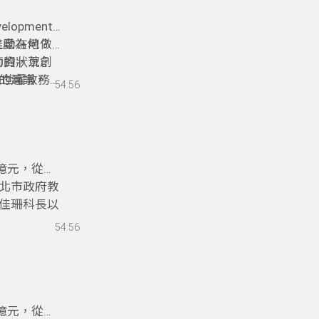
lopment
之處為何？
推動在地做
動的狀況？
師資，草創
的建議。
凃世曜教務
54:56
0億元，從國
北市政府教
佳珊科長以
。
教育的地方
54:56
異？地方政
的精彩內容
0億元，從國