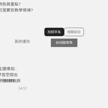
特色與重點?
何落實到教學現場?
相關單集
相關節目
顯示相關單集
新的優先
無相關單集
生圖像如何
學習空間去
如何發展教師
？學校有自
54:57