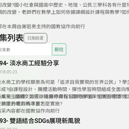
的改變?國小社會與國高中歷史、地理、公民三學科各有什麼
綱的改變，老師們在教學上如何依據課綱設計課程與教學?如
都在本周由謝若男主持的國教協作向前行
集列表
日期篩選
前往
194- 淡水商工經驗分享
018-05-23
淡水商工的學校願景為何是「追求自我實現的世界公民」? 學
形成?由課程設計、團體活動時間、彈性學習時間組成全面向
達成學生圖像? 如何辦理選修課程? 如何辦理彈性學習時間? 
小單元--課綱交流道：總綱中有保留彈性學習，這是什麼意思
社群提升老師的專業?
行決定的權力嗎？要怎麼實施?
精采內容都在國教協作向前行
193- 雙語結合SDGs展現新風貌