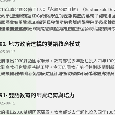
025-09-12
015年聯合國公佈了17項「永續發展目標」（Sustainable Deve
Goals，簡稱SDGs），請談談SDGs在教育上的意義、可應用
校內學生接觸雙語SDGs後，學生的反饋與感受為何？如何「
請談談貴校引入SDGs課程迄今，並結合雙語教學一路以來推
法國際化」讓雙語SDGs更接地氣？跨領域的課程除了多元的
利用了哪些資源？
期也需要大量心力，請談談課程共備上的歷程以及給其他學校
校聲飛揚:這次單元來到南台灣的高雄市立三民家商，邀請到
主任分享校園的特色亮點。
192- 地方政府建構的雙語教育模式
025-09-12
政府推出2030雙語國家願景，教育部從去年起也投入四年10
教到高教打造雙語基礎工程。今天的國教向前行特別邀請到新
育局技職教育科江彥廷科長、新北市政府教育局中等教育科吳
笑聲飛揚:邀請到新北市安坑國小陳玉芳校長，分享校園故事
及新北市政府教育局國小教育科林奕成科長，分享台灣的雙語
政府建構出的雙語教育有哪些的模式呢？英語教學之間有何差
府在推行雙語教育上，有哪些值得參考及效仿的模式呢？今天
191- 雙語教育的師資培育與培力
歡迎準時收聽。
025-09-12
政府推出2030雙語國家願景，教育部從去年起也投入四年10