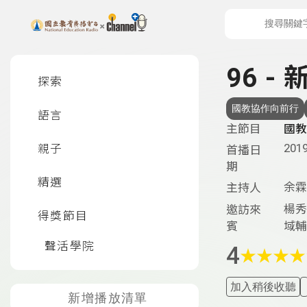
上方功能區塊
左側邊選單
96 
探索
國教協作向前行
語言
主節目
國教
2019
親子
首播日
期
精選
余霖
主持人
楊秀
邀訪來
得獎節目
賓
域輔
聲活學院
4
★
★
★
★
加入稍後收聽
新增播放清單