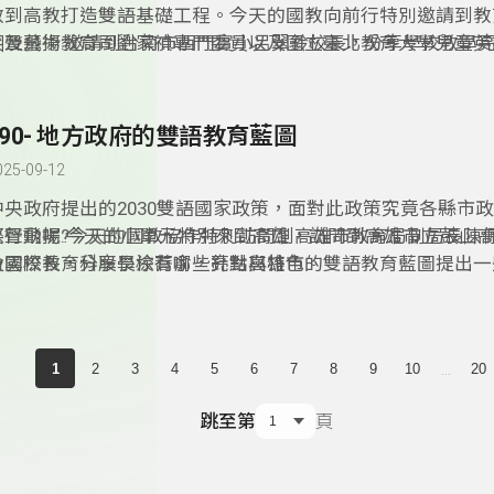
教到高教打造雙語基礎工程。今天的國教向前行特別邀請到教
訓及藝術教育司劉家禎專門委員以及國立臺北教育大學兒童英
笑聲飛揚:邀請到台南市西門實小呂翠鈴校長，分享學校教學
簡雅臻助理教授，分享台灣的雙語教育的實際的作為有哪些方
在校方推行雙語教育上又有哪些值得學習的模式呢？趕緊來聽
彩內容吧！
190- 地方政府的雙語教育藍圖
025-09-12
中央政府提出的2030雙語國家政策，面對此政策究竟各縣市
際行動呢?今天的國教協作特別訪問到高雄市教育局副局長陳
笑聲飛揚:今天的小單元特別來到高雄，訪問到高雄市立鼓山
及國際教育科股長涂蕎俞，針對高雄市的雙語教育藍圖提出一
俞雲校長，分享學校有哪些亮點與特色。
享，像是如何與多所大學有產學合作?另外推出的「外籍學生
學計畫」，如何將雙語教育結合國際教育？精彩內容別錯過!
...
1
2
3
4
5
6
7
8
9
10
20
跳至第
頁