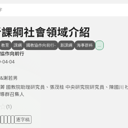
搜尋關鍵字：可輸入節
- 新課綱社會領域介紹
教育
課綱
國教協作向前行-
新課綱
海事群科
...
協作向前行
-04-04
&謝若男
菁 國教院助理研究員、張茂桂 中央研究院研究員、陳國川 
導群召集人
☆
(1)
逐字稿