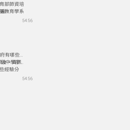
育部師資培
語教育學系
亮點。
式和做法？
54:56
聽今天的精
政府有哪些實
佩汝、資訊
高級中學廖
些經驗分
蹲點協同教
54:56