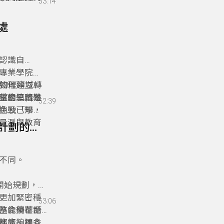
53:14
政人才表現
友台北市文
%、大專院校
C台灣）創
處
教育領域的
紀典範。
認識自
專業學院蔡
從物理領域轉
如何建立一
科學這門學
生的學習難
期望自己能貢
52:39
挑戰已知，
特色及「學習
量測與教育
22- 22 讓學生走出去、讓世界走進來-臺灣優華語計劃的發展與實踐
就落差、提
不同。
開始規劃，透
更加緊密穩
53:06
為能夠在世
整合優華語
都能夠獨立
推廣。讓各