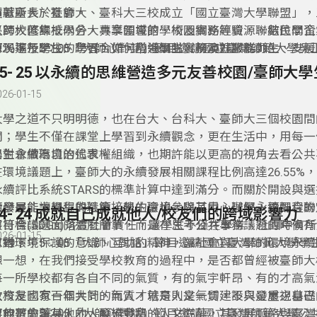
貢獻所長於社會。
隨著臺大、臺師大、臺科大三校成立「國立臺灣大學聯盟」，
以跨校修課抵學分，共享圖書館、校園網路等資源。數位學習
臺師大匯集校內各大專業領域的學術及實務經驗，聯結民間企
育現場及學生的學習，如何帶領團隊，扮演好服務師生、支援
源，進行跨校、跨界合作，增進學生實務及就業能力。
6/26下午5：05「大師心對話」節目邀請國立臺灣師範大學吳
師生的角色，積極培養學生的國際移動力、推動跨域整合，凝
享大學人才培育、落實教學創新，搭起臺灣與國際社會的橋樑
的校友力量。
教育能量帶向全球，為教育建立新的世紀典範。從臺師大百年
026-01-15
及數位轉型與時俱進的專業發展歷程，聽見臺灣教育發展的軌
大學之道不只明明德，也在台大、台科大、臺師大三個校園間
間；學生不僅在課堂上學習到永續觀念，更在生活中，用每一
出對永續環境的追求。
學生會做為自治代表權組織，也期許能以更高的視角去看公共
在環境議題上，臺師大的永續發展相關課程比例高達26.55%
永續評比系統STARS的標準計算中達到滿分。而關於開設與
續發展能力課程的環節，學生會也參與其中，理解永續課程的
大學是能讓學生與社會接軌的環境，除了用心辦學，更配合聯
24- 24 成就自己成就他人/校友們的跨域影響力
有符合議題面向這麼簡單，而是在思考公共事務議題的時候有
展目標(SDGs)落實社會責任，讓學生不僅在學業、社團中有
026-01-15
思維。
有對環境保護的意識、互助的精神，讓社會與大學的環境永續
6/19下午5：05「大師心對話」節目邀請國立臺灣師範大學
新。臺師大有組織完善的永續發展中心與學生會永續發展部門
馮輝倫會長、學生權利部部長王瑞辰、以及永續組組長陳宏駿
想一想，在我們接受學校教育的過程中，是否都曾經被臺師大
相關議題，讓永續的重要性能被師生看見，更被世界看見。學
參與學生會的起心動念，個人的學習轉變，如何代表學生與師
每一所學校都有各自不同的氣質，有的氣宇軒昂、有的才高氣
追求學生權利與福利之際，也能承擔起屬於自己的責任、高舉
造多元友善校園，積極推廣校園永續觀念，倡議「塑可而止」
大校友也有一個共同的氣質，就是人文氣質，不只是重視自己
教育是國家百年大計，而人才培育則是一切建設與發展之基礎
值，積極發聲與信念實踐，為環境改善盡一份心力。
製作蔬食地圖等相關計畫與理念。
要的是會讓其他的人發光發熱。
育無數的菁英人才、厚植豐富的人文底蘊，其發展脈絡與臺灣
6/12下午5：05「大師心對話」節目邀請國立臺灣師範大學公