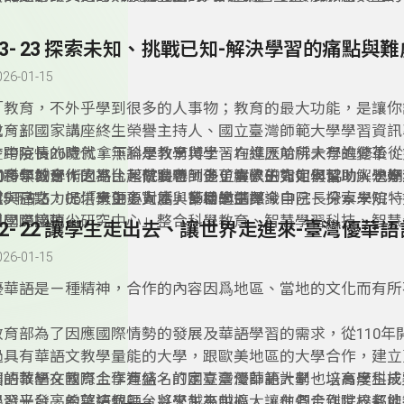
著密不可分的關係。其畢業校友在全國各級學校師資、教育行
康敏平主任(全國校友總會秘書長)、鄧麗君秘書，以及傑出校
亮眼，其中國中校長占全國 34.7%、高中職校長占全國 44.4
化基金會李遠董事長(作家小野)，台灣童心創意行動協會（DF
23- 23 探索未知、挑戰已知-解決學習的痛點與難
校長佔全國 12.6%，對臺灣教育有著深遠的影響。
辦人許芯瑋，分享校友在各行各業的跨域影響力，近百年來在
026-01-15
辛勤耕耘，將臺灣的教育能量帶向全球，為教育建立新的世
「教育，不外乎學到很多的人事物；教育的最大功能，是讓你
己。」
教育部國家講座終生榮譽主持人、國立臺灣師範大學學習資訊
今中院長26歲就拿下科學教育博士，在進入哈佛大學進修後
在跨疫情的時代，無論是教學與學習均經歷前所未有的變革，
向科學教育，因為比起做實驗，他更喜歡研究如何幫助人學好
個跨領域合作的平台，幫助老師更了解學生如何學習，解決學
20多年的學術之路，蔡院長得到多位貴人的肯定與協助，也
科。
處與痛點，提供學生更寬廣與多樣的選擇。
獻一己之力，培育更多人才，幫助學生認識自己、探索未知、
6/5下午5：05「大師心對話」節目邀請蔡今中院長分享學院
與國際接軌。
科學跨國頂尖研究中心」整合科學教育、智慧學習科技、智慧
大數據、教育神經科學四大主軸，結合全校能量，解決學習成
026-01-15
升師資培育品質、提振教育產業等教育議題。
優華語是ㄧ種精神，合作的內容因爲地區、當地的文化而有所
教育部為了因應國際情勢的發展及華語學習的需求，從110年
過具有華語文教學量能的大學，跟歐美地區的大學合作，建立
固的華語文教育合作連結，訂定臺灣優華語計劃。培育學生成
華語教學在國際上享有盛名的國立臺灣師範大學也以高度科技
界發光發亮的華語教師，以學生為中心，讓他們走到世界各地
學習平台，希望這個平台將來越來越擴大，在各合作院校都能