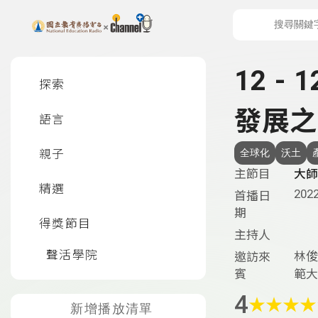
上方功能區塊
左側邊選單
12 -
探索
發展之
語言
親子
全球化
沃土
主節目
大師
精選
2022
首播日
期
得獎節目
主持人
聲活學院
林俊
邀訪來
賓
範大
4
★
★
★
★
新增播放清單