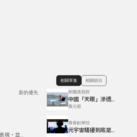
相關單集
相關節目
顯示相關單集
新聞真假掰
新的優先
中國「天眼」滲透臺灣！「貼牌」陸製監視器遍布台灣街頭，隱私全都露？新科技越炫越好「賣」？
黃兆徽
青春創學院
元宇宙騷擾到底是否構成騷擾？
表現，並能