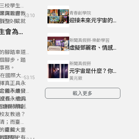
三校學生可
深深影響教
業與政府資
青春創學院
53:10
迎接未來元宇宙的影像設計師
師生、成就
正己校長分
聚卓越優質
，將臺灣的
25- 25 以永續的思維營造多元友善校園/臺師大學生會為環境改善盡一份心力
來自我超越
新聞真假掰-樂齡學習
跡與藍圖。
虛擬鄧麗君、情感葬儀社、元宇宙試衣間！
的腳踏車道
個腳步，踏
新聞真假掰
事務。
元宇宙是什麼？你準備好登入了嗎？沉浸式體驗能增進人類幸福感？AI人工智慧全面擴及生活各層面，有哪些倫理課題？
，在國際大學
53:15
黃兆徽
選擇真正具永
定義不是只
合國永續發
載入更多
沒有永續的
所成長，也具
發展持續創
學生會吳炳毅、
，持續追蹤
，一起分享
校友教過？
生會在校內
長溝通，營
清；而臺師
認同的價
減塑行動、
的成就，重
。臺師大培
教育歷史有
共事務中心