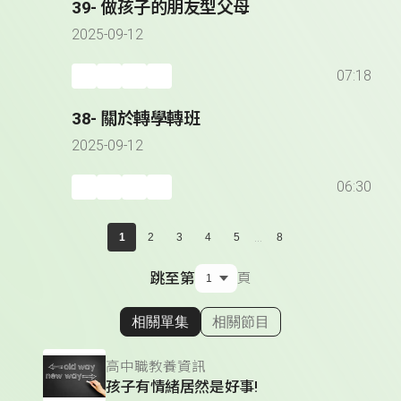
39- 做孩子的朋友型父母
2025-09-12
07:18
38- 關於轉學轉班
2025-09-12
06:30
...
1
2
3
4
5
8
跳至第
頁
相關單集
相關節目
顯示相關單集
高中職教養資訊
孩子有情緒居然是好事!