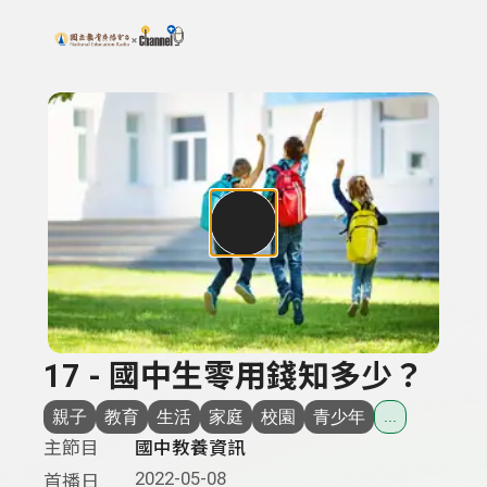
搜尋關鍵字：可輸入節目名稱、主持人或關鍵字
上方功能區塊
17 - 國中生零用錢知多少？
親子
教育
生活
家庭
校園
青少年
...
主節目
國中教養資訊
2022-05-08
首播日