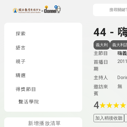
上方功能區塊
左側邊選單
44 - 
探索
義大利
義大利
語言
主節目
嗨義
2011
親子
首播日
期
精選
Dori
主持人
無
邀訪來
得獎節目
賓
聲活學院
4
★
★
★
★
加入稍後收聽
新增播放清單