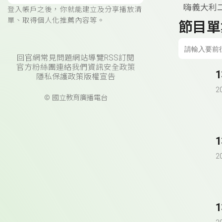
嗨義大利
登入帳戶之後，你就能建立及分享播放清
單、取得個人化推薦內容等。
節目單
回官網
常見問題
網站導覽
RSS訂閱
官方粉絲團
連絡我們
資訊安全政策
隱私保護政策
版權宣告
2
© 國立教育廣播電台
1
2
1