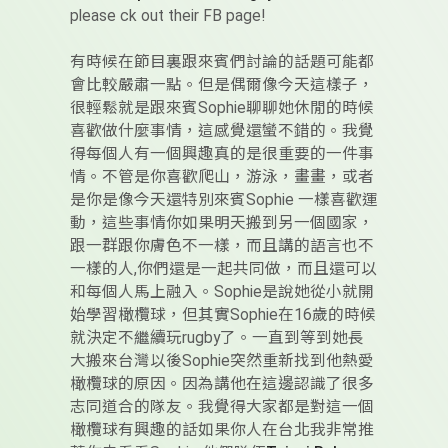
please ck out their FB page!
有時候在節目裏跟來賓們討論的話題可能都
會比較嚴肅一點。但是偶爾像今天這樣子，
很輕鬆就是跟來賓Sophie聊聊她休閒的時候
喜歡做什麼事情，這感覺還蠻不錯的。我覺
得每個人有一個興趣真的是很重要的一件事
情。不管是你喜歡爬山，游泳，畫畫，或者
是你是像今天還特別來賓Sophie 一樣喜歡運
動，這些事情你如果明天搬到另一個國家，
跟一群跟你膚色不一樣，而且講的語言也不
一樣的人,你們還是一起共同做，而且還可以
和每個人馬上融入。Sophie是說她從小就開
始學習橄欖球，但其實Sophie在16歲的時候
就決定不繼續玩rugby了。一直到等到她長
大搬來台灣以後Sophie突然重新找到他熱愛
橄欖球的原因。因為講他在這邊認識了很多
志同道合的隊友。我覺得大家都是對這一個
橄欖球有興趣的話如果你人在台北我非常推