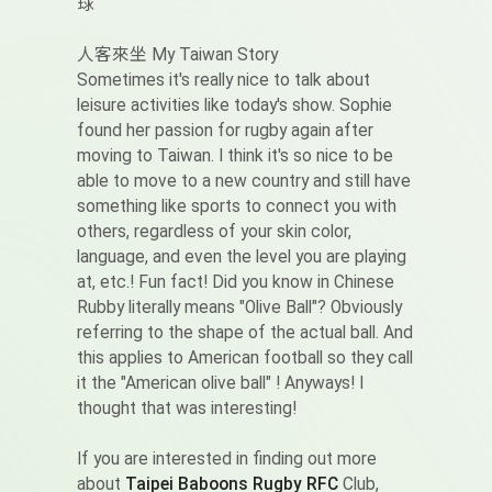
球
人客來坐 My Taiwan Story
Sometimes it's really nice to talk about
leisure activities like today's show. Sophie
found her passion for rugby again after
moving to Taiwan. I think it's so nice to be
able to move to a new country and still have
something like sports to connect you with
others, regardless of your skin color,
language, and even the level you are playing
at, etc.! Fun fact! Did you know in Chinese
Rubby literally means "Olive Ball"? Obviously
referring to the shape of the actual ball. And
this applies to American football so they call
it the "American olive ball" ! Anyways! I
thought that was interesting!
If you are interested in finding out more
about
Taipei Baboons Rugby RFC
Club,