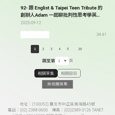
92- 跟 Englist & Taipei Teen Tribute 的
創辦人Adam 一起聊批判性思考學英文
* Adam Hatch - Founder of Englist &
2025-09-12
Taipei Teen Tribute
34:41
...
1
2
3
4
5
20
跳至第
頁
相關單集
相關節目
顯示相關單集
無相關單集
頁尾資訊
地址：(100052) 臺北市中正區南海路45號
電話：(02) 2388-0600 傳真：(02)2389-3126 TANET