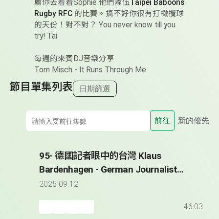
薦你去看看Sophie 他們隊伍
Taipei Baboons
Rugby RFC
的比賽。搞不好你很有打橄欖球
的天份！對不對？ You never know till you
try! Tai
每週的來賓DJ音樂分享
Tom Misch - It Runs Through Me
節目單集列表
日期篩選
前往
新的優先
95- 德國記者眼中的台灣 Klaus
Bardenhagen - German Journalist
Reporting from Taiwan since 2008
2025-09-12
46:03