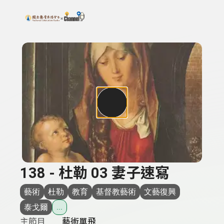
搜尋關鍵字：可輸入節目名稱、主持人或關鍵字
上方功能區塊
138 - 杜勒 03 妻子速寫
藝術
杜勒
教育
基督教藝術
文藝復興
泰戈爾
...
主節目
藝術單飛