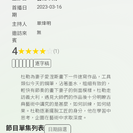
2023-03-16
首播日
期
單煒明
主持人
無
邀訪來
賓
4
★
★
★
★
☆
(1)
逐字稿
杜勒為妻子愛涅斯畫下一件速寫作品，工具
類似今天的鋼筆，沾著墨水，粗細有致的，
輕快有節奏的畫下妻子的側面模樣。杜勒走
訪義大利，遇見大師們的作品後十分明瞭古
典藝術中講究的是甚麼，如何訓練，如何結
果。杜勒逐漸擺脫工匠的身分，他在學習中
思考，企圖在藝術中求取深度。
節目單集列表
日期篩選