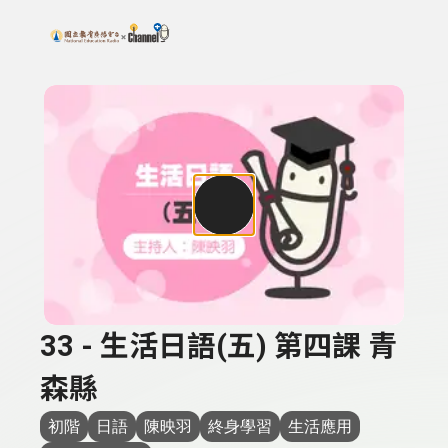
搜尋關鍵字：可輸入節目名稱、主持人或關鍵字
上方功能區塊
33 - 生活日語(五) 第四課 青
森縣
初階
日語
陳映羽
終身學習
生活應用