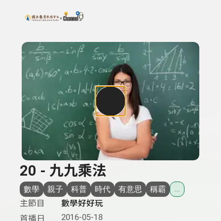
搜尋關鍵字：可輸入節目名稱、主持人或關鍵字
上方功能區塊
20 - 九九乘法
數學
親子
科普
時代
有意思
稱霸
...
主節目
數學好好玩
2016-05-18
首播日