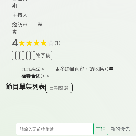
期
主持人
無
邀訪來
賓
4
★
★
★
★
☆
(1)
逐字稿
九九乘法。－－更多節目內容，請收聽＜
幸
福聯合國
＞。
節目單集列表
日期篩選
前往
新的優先