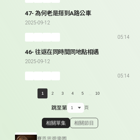
47- 為何老是搭到A路公車
2025-09-12
05:14
46- 往返在同時間同地點相遇
2025-09-12
05:14
...
1
2
3
4
5
10
跳至第
頁
相關單集
相關節目
顯示相關單集
賽恩思遊樂園