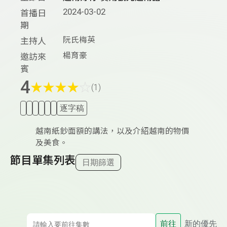
2024-03-02
首播日
期
阮氏梅英
主持人
楊育豪
邀訪來
賓
4
★
★
★
★
☆
(1)
逐字稿
越南紙鈔面額的講法，以及介紹越南的物價
及美食。
節目單集列表
日期篩選
前往
新的優先