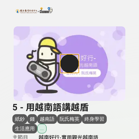
搜尋關鍵字：可輸入節目名稱、主持人或關鍵字
上方功能區塊
5 - 用越南語講越盾
紙鈔
錢
越南語
阮氏梅英
終身學習
生活應用
...
主節目
越南好行-實用觀光越南語