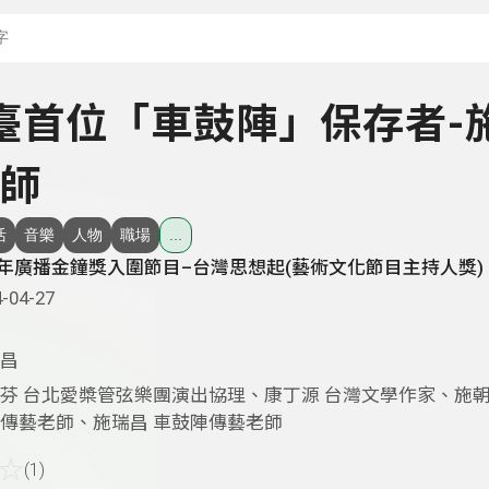
搜尋關鍵字：可輸入節
 全臺首位「車鼓陣」保存者-
師
活
音樂
人物
職場
...
3年廣播金鐘獎入圍節目–台灣思想起(藝術文化節目主持人獎)
-04-27
昌
芬 台北愛槳管弦樂團演出協理、康丁源 台灣文學作家、施朝
傳藝老師、施瑞昌 車鼓陣傳藝老師
☆
(1)