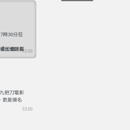
7時30分蒞
【台灣民謠
高架公路，
存者，也是彰
53:00
演藝術「車
梳妝的身
載舞、答喙
表演藝術之
九把刀電影
，更是揚名
味是否有走味
就沖沖滾 溫
台中科技大
53:00
。
佇這个世界
了機會。透
 冷冷𠕇
。因此，本
 喔~永靖枝
發人們對未