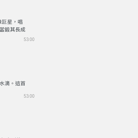
這支永靖枝仔
續創新，主

解，本次展
像巨星，唱
當鍛其長成
目名稱其實
 沓沓仔行
、許崴滋，
53:00
內教室大樓
述喜愛從
辦的「奔向
情予你 躊躇
遠，氣韻生
不呆，使應
圓 ，鹹鹹
呈現，氣場
水滴。這首
化縣有萍蓬
53:00
因為她在學
有人渡過險
團擔任幕後
癒，剛開始連
後代， 日
來充當排練
路上都有文化
 ，前途運
劇進入校