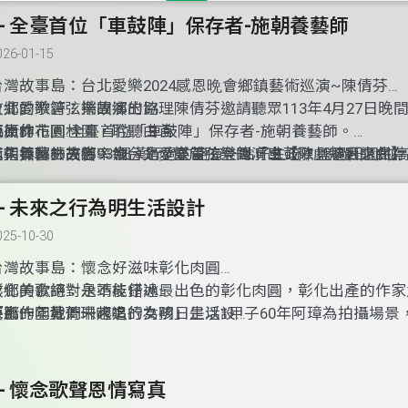
9- 全臺首位「車鼓陣」保存者-施朝養藝師
026-01-15
台灣故事島：台北愛樂2024感恩晩會鄉鎮藝術巡演~陳倩芬
台北愛樂管弦樂團演出協理陳倩芬邀請聽眾113年4月27日晚間
故鄉的歌詩：揣故鄉的路
臨員林市圓林園，耹聽由首
康原作
藝術的花園:全臺首位「車鼓陣」保存者-施朝養藝師。
席指揮家林天吉率領台北愛樂管弦樂團演出【歌劇魅影組曲】
真久無轉去故鄉， 細漢行過的路有一點仔生疏，盤過田園的
施朝養藝師高齡93歲，是全臺首位登錄「車鼓陣」項目之保
組曲】【冰雪奇緣組曲】等等繪炙人口的歌曲弦律。
紅毛塗柱真大箍，
化縣車鼓陣表演藝術代表人物，生長於和美鎮雅溝里，傳統表
高速公路的交流路口，迵入過去阮兜的田園，揣無阿母為青菜
鼓陣」，是屬於南管系統的文陣，由丑、旦兩個角色藉由載歌
8- 未來之行為明生活設計
影。
鼓的形式呈現，「車鼓陣」反映出在地生活型態，體現出傳統
025-10-30
美。
台灣故事島：懷念好滋味彰化肉圓
彰化美食絕對是不能錯過最出色的彰化肉圓，彰化出產的作家
故鄉的歌詩：永靖枝仔冰
「那一年我們一起追的女孩」是以1甲子60年阿璋為拍攝場景
陳胤作 黃菁珊吟唱
藝術的園地：未來之行為明日生活設
海外，曾為國宴指定美食。目前傳至第二代，其60年的好滋
我是一支永靖枝仔冰 請你毋通笑阮冷冷𠕇𠕇 阮心肝頭不時
面對AI人工智能，你是否感受到面臨著許多挑戰和變革，國立
呢?不妨來試試公司湯(免費公司招待)就可一探究竟
柔又閣衛生 我是一支永靖枝仔冰 請你毋通對阮冷冷𠕇𠕇 
學設計學院的何季澄教授表示，這些變化也為創新和改變帶來
崩落來進前 你是阮 上媠的風景 我是一支永靖枝仔冰 面腔雖罔
過設計思維，我們能夠應對複雜的問題，並找到新的解決方案
7- 懷念歌聲恩情寫真
𠕇 對你的情愛是永遠袂走精 保證予你 一世人食袂𤺪 食袂𤺪
次展覽的主題為「未來之GPT：為明日生活設計」，目的為引