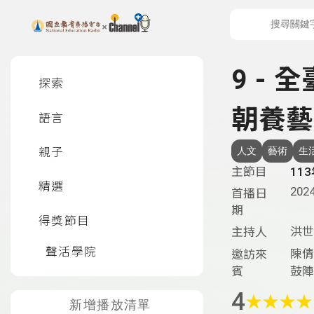
上方功能區塊
左側邊選單
9 -
探索
朝養藝
語言
親子
人文
藝術
生
主節目
11
精選
2024
首播日
期
得獎節目
洪世
主持人
聲活學院
陳倩
邀訪來
賓
鼓陣
4
★
★
★
★
新增播放清單