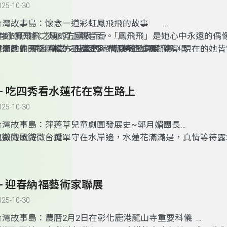
025-10-30
仔冰 喔~啊冷冷𠕇𠕇 你的心敢嘛是冷冷𠕇𠕇 無哪毋插阮
來生活的想像與期許，並展示設計如何引領未來，結合科技持
冰 喔~永靖枝仔冰 喔~啊冷冷𠕇𠕇這个世界 敢嘛是冷冷𠕇
題涵蓋循環永續、地方創生和人工智能等三大主題。據側耳了
台灣故事島：懷念一道彩虹鳳飛飛的故事
覽即與ChaT GPT共同討論成果。
有小鳳飛飛之稱的方寧表示，「鳳飛飛」是她心中永遠的偶
故鄉的歌詩：淡水河上觀音面。
歌是她的天賦，模仿雖遭受各界無情的謾罵抨擊，現在的她皆
陳潔民作 周和儀曲：陳潔民、曹瑛敏、周和儀演唱
藝術的花園：精•彩～工筆的時代風華面向展
與成就的養份。方寧說到當時鳯飛飛一系列當紅彩虹節目，節
黃昏，五月的淡水， 慈悲的觀音，倒映浮水面， 歲月的相思，
台灣六位工筆畫家侯憲堂、沈建龍、許文德、徐華嬬、 林澄
與阿里山賓館有段因緣。現在的方寧為籌措彰化慈愛教養院院
入伊， 恬靜的坦邊
及來自日本的工筆畫家土光洋子共同聯合展出。許文德創作自
經費，宣布復出舞台，將於5月25日在國立中興大學惠孫堂舉
請問彼陣散步的白鴒鷥 ，遮熱的天欲見伊，抑是毋見? 啥物心
雨、幽、寒、靜、動之中，尋找創作的靈動，構圖力求意境深
6- 吃四秀看水蓮花在寫生路上
彩虹」公益演唱會。
佇水邊?
動，層次分明，畫面雅緻，忠於自身所觀、所思，期工而不匠
025-10-30
漁人碼頭， 兩三點的星，恬恬行過深更，天頂的月娘 若會記得
物象形 得以豐厚飽滿，空間距離感得以彰顯，氣韻層次得以
的海湧，夢中 亦反甜 ，
精神得以貫通
台灣故事島：萍蓬草兒童劇團發展史~郭月媚團長
淡水觀音面 ，伴五月的暗瞑 ，一雙純情的目眼， 已經霧去。
風微微風微微，孤單守在水岸邊，水蓮花滿滿是，真情等待露
故鄉的歌詩：台灣
臺語歌「孤戀花」中所指的「水蓮花」就是臺灣萍蓬草。在彰
路寒袖作 陳潔民曲 陳潔民、曹瑛敏演唱
草兒童劇團，也是彰化縣唯一的兒童劇團。團長郭月媚表示，
南島民族上北的地界 ，先民出洋生湠新將來， 後來啊後來 ，
生時期曾加入話劇社，也曾在台中文化中心附屬的台中兒童劇
惡的大海 ，
5- 迎春納福藝術家聯展
人員。20年前因為喪弟之痛，決定創立劇團，透過戲劇來療
原住民走入深山林內 ，山是阿爸，海是媽媽 ，你我是山佮海的
排練地點都在公園與學校操場流浪著，最後只好改造自家車庫
頭出入的好所在 ，
025-10-30
場。郭月媚說，劇團走過20年，有太多的酸甜苦辣，還好一
山嶺相疊雲影規排 ，溪水伴奏稻仔唱歌 ，小小的島嶼萬般豐富
台灣故事島：農曆2月2日在彰化鹿港龍山寺重要科儀
部、文化局與生活美學館的扶植，最令人開心的是，也透過戲
命家己來做主 ，