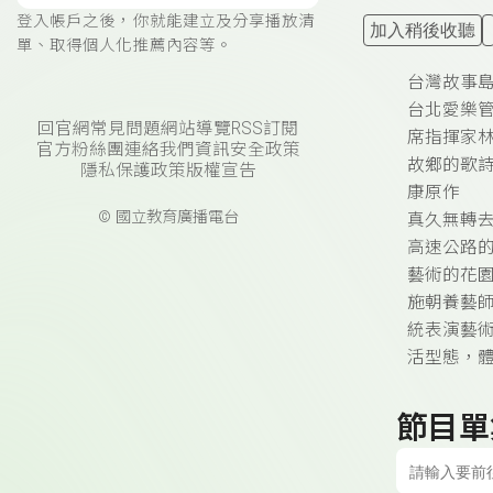
登入帳戶之後，你就能建立及分享播放清
加入稍後收聽
單、取得個人化推薦內容等。
台灣故事島
台北愛樂管
回官網
常見問題
網站導覽
RSS訂閱
席指揮家
官方粉絲團
連絡我們
資訊安全政策
故鄉的歌
隱私保護政策
版權宣告
康原作
© 國立教育廣播電台
真久無轉
高速公路
藝術的花園
施朝養藝
統表演藝
活型態，
節目單