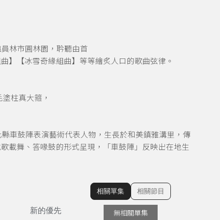
蒞臨員林市圓林園，耹聽由首
組曲】【冰雪奇緣組曲】等等繪炙人口的歌曲弦律。
毛塗柱真大箍，
。
化縣車鼓陣表演藝術代表人物，生長於和美鎮雅溝里，傳
載歌載舞、答喙鼓的形式呈現，「車鼓陣」反映出在地生
相關單集
相關節目
顯示相關單集
新的優先
無相關單集