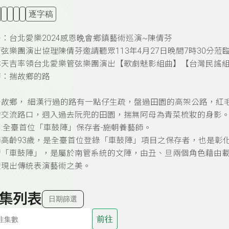
逐字稿
：台北愛樂2024感恩晩會鄉鎮藝術巡演~陳倩芬
弦樂團演出協理陳倩芬邀請聽眾113年4月27日晚間7時30分
林天吉率領台北愛樂管弦樂團演出【歌劇魅影組曲】【台灣民謠
詩：揣故鄉的路
去故鄉， 細漢行過的路有一點仔生疏，盤過田園的高架公路，紅
的交流路口，迵入過去阮兜的田園，揣無阿母為青菜梳妝的身影
:全臺首位「車鼓陣」保存者-施朝養藝師。
師高齡93歲，是全臺首位登錄「車鼓陣」項目之保存者，也是彰
術「車鼓陣」，是屬於南管系統的文陣，由丑、旦兩個角色藉由
體現出傳統表演藝術之美。
集列表
日期篩選
前往