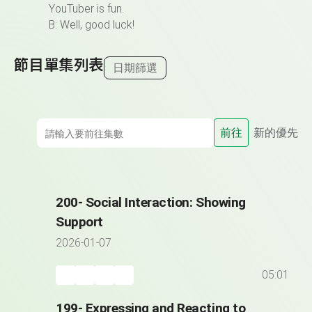
YouTuber is fun.
B: Well, good luck!
節目單集列表
日期篩選
前往
新的優先
200- Social Interaction: Showing
Support
2026-01-07
05:01
199- Expressing and Reacting to