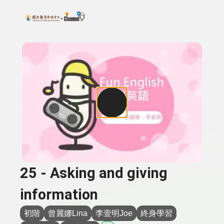
搜尋關鍵字：可輸入節目名稱、主持人或關鍵字
上方功能區塊
25 - Asking and giving
information
初階
曾麗娜Lina
李壹明Joe
終身學習