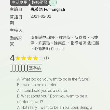
生活應用
趣味學習
...
主節目
瘋英語 Fun English
2021-02-02
首播日
期
主持人
澎湖縣中山國小 鍾慧安、阮以誠、呂婕
邀訪來
寧、許宸瑄、陳奕丞 、指導老師 劉虹麟
賓
、外籍教師 Charles
4
★
★
★
★
☆
(1)
逐字稿
A: What job do you want to do in the future?
B: I want to be a doctor.
A: I could see you as a doctor.
B: What about you? Don’t you want to be a
doctor as well?
A: Not really. I want to be a YouTuber. Being a