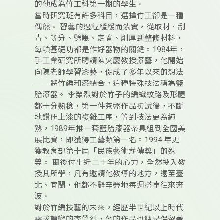
的他成為竹工科第一期的學生。
當時研究班有許多科目，選擇竹工卻是一種
偶然。 習藝的過程緩緩而紮實，從取材、刮
青、等分、劈篾、定寬、削厚到整修材料，
每項基礎功都是作好器物的關鍵。1984年，
手工業研究所聘請陳火慶教授漆藝，他開始
向陳老師學習漆藝，促成了多年以來的想法
──將竹編和漆結合，這種特殊技法稱為籃
胎漆器。 李榮烈對於竹子的編織紋路及形體
都十分熟稔，第一件茶盤作品初試後，不斷
地鑽研上漆的複雜工序，等到技法更為純
熟，1989年推一套籃胎漆器茶具組到全國美
展比賽，即獲得工藝類第一名。1994 年更
獲教育部第十屆「民族藝術薪傳獎」的殊
榮。 爾後付出近二十年的心力，全然投入教
授其所學，凡有邀請他教導的地方，遠至臺
北、宜蘭，他都不辭辛勞地每週搭車往來奔
波。
對於竹編技藝的未來，經歷半世紀以上時代
需求轉變的李榮烈，他的作品也總是保留著