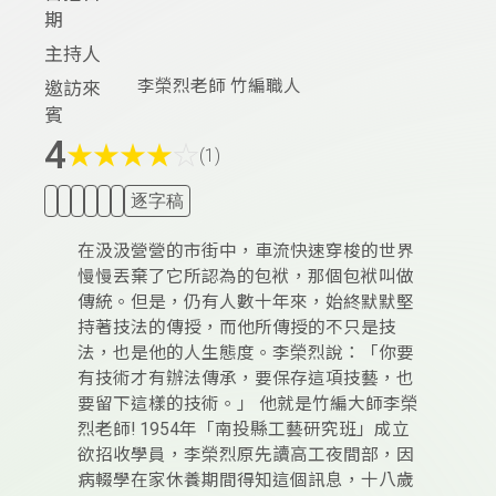
期
主持人
李榮烈老師 竹編職人
邀訪來
賓
4
★
★
★
★
☆
(1)
逐字稿
在汲汲營營的市街中，車流快速穿梭的世界
慢慢丟棄了它所認為的包袱，那個包袱叫做
傳統。但是，仍有人數十年來，始終默默堅
持著技法的傳授，而他所傳授的不只是技
法，也是他的人生態度。李榮烈說：「你要
有技術才有辦法傳承，要保存這項技藝，也
要留下這樣的技術。」 他就是竹編大師李榮
烈老師! 1954年「南投縣工藝研究班」成立
欲招收學員，李榮烈原先讀高工夜間部，因
病輟學在家休養期間得知這個訊息，十八歲