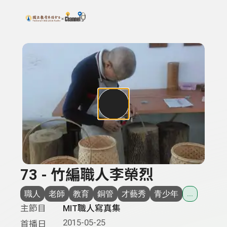
搜尋關鍵字：可輸入節目名稱、主持人或關鍵字
上方功能區塊
73 - 竹編職人李榮烈
職人
老師
教育
銅管
才藝秀
青少年
...
主節目
MIT職人寫真集
2015-05-25
首播日