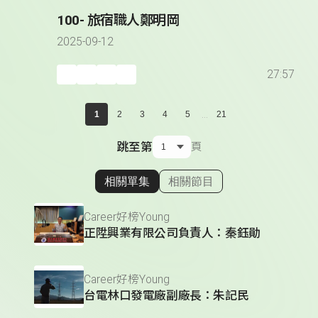
100- 旅宿職人鄭明岡
2025-09-12
27:57
...
1
2
3
4
5
21
跳至第
頁
相關單集
相關節目
顯示相關單集
Career好榜Young
正陞興業有限公司負責人：秦鈺勛
Career好榜Young
台電林口發電廠副廠長：朱記民