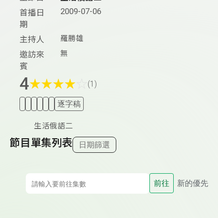
2009-07-06
首播日
期
羅勝雄
主持人
無
邀訪來
賓
4
★
★
★
★
☆
(1)
逐字稿
生活俄語二
節目單集列表
日期篩選
前往
新的優先