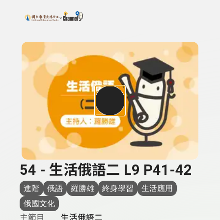
搜尋關鍵字：可輸入節目名稱、主持人或關鍵字
上方功能區塊
54 - 生活俄語二 L9 P41-42
進階
俄語
羅勝雄
終身學習
生活應用
俄國文化
主節目
生活俄語二