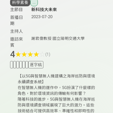
科學素養
...
主節目
新科技大未來
2023-07-20
首播日
期
主持人
謝君偉教授 國立陽明交通大學
邀訪來
賓
4
★
★
★
★
☆
(1)
逐字稿
【以5G與智慧無人機建構之海岸巡防與環境
永續調查系統】
在智慧無人機的運作中，5G扮演了什麼樣的
角色，對於環境資訊的傳輸有何影響？
隨著科技的進步，5G與智慧無人機在海岸巡
防與環境調查領域展現了巨大的潛力。這些
技術結合可提供高效率、準確性和即時性的