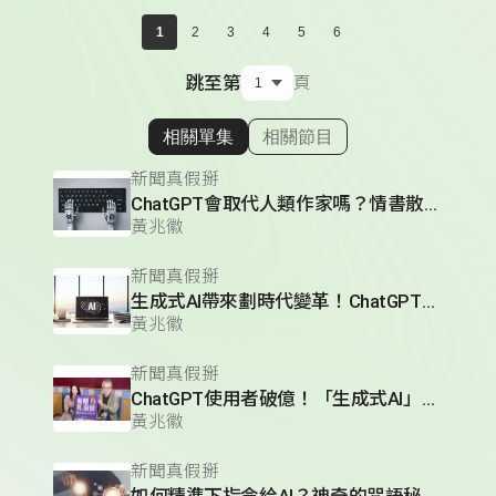
1
2
3
4
5
6
跳至第
頁
相關單集
相關節目
顯示相關單集
新聞真假掰
ChatGPT會取代人類作家嗎？情書散文小說翻譯都難不倒它？AI「渣男」讓你不小心還會愛上它？
黃兆徽
新聞真假掰
生成式AI帶來劃時代變革！ChatGPT有哪些技術突破？
黃兆徽
新聞真假掰
ChatGPT使用者破億！「生成式AI」是什麼？人工智慧將帶來人類生活的重大變革！
黃兆徽
新聞真假掰