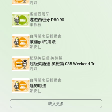
齊斌
遨遊西班牙
遨遊西班牙 P80.90
李靜枝
台灣閩南語我嘛會
歕雞gui的用法
鄭安住
超級英語通-英檢篇
超級英語通-英檢篇 035 Weekend Trip- 週末旅遊
齊斌
台灣閩南語我嘛會
趖的用法
鄭安住
載入更多