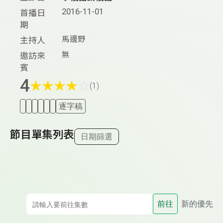
2016-11-01
首播日
期
馬邊野
主持人
無
邀訪來
賓
4
★
★
★
★
☆
(1)
逐字稿
節目單集列表
日期篩選
前往
新的優先