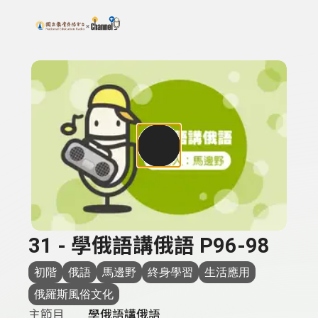
搜尋關鍵字：可輸入節目名稱、主持人或關鍵字
上方功能區塊
31 - 學俄語講俄語 P96-98
初階
俄語
馬邊野
終身學習
生活應用
俄羅斯風俗文化
主節目
學俄語講俄語