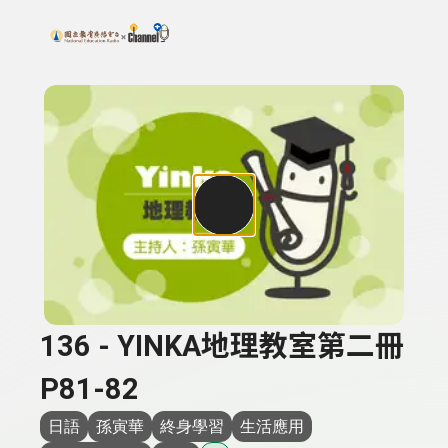
搜尋關鍵字：可輸入節目名稱、主持人或關鍵字
上方功能區塊
136 - YINKA地理教室第二冊
P81-82
日語
孫寅華
終身學習
生活應用