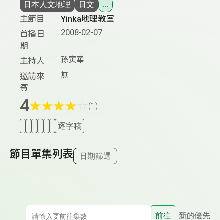
日本人文地理
日文
...
主節目
Yinka地理教室
2008-02-07
首播日
期
孫寅華
主持人
無
邀訪來
賓
4
★
★
★
★
☆
(1)
逐字稿
節目單集列表
日期篩選
前往
新的優先