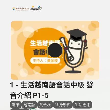
搜尋關鍵字：可輸入節目名稱、主持人或關鍵字
上方功能區塊
1 - 生活越南語會話中級 發
音介紹 P1-5
進階
越南語
黃金枝
終身學習
生活應用