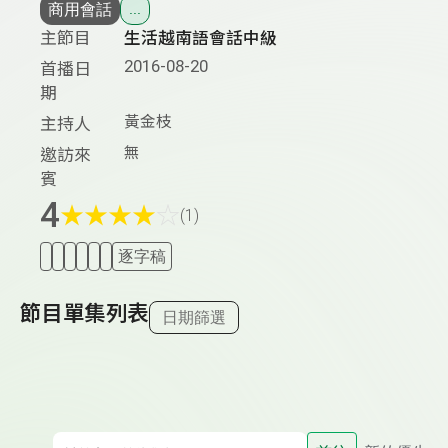
商用會話
...
主節目
生活越南語會話中級
2016-08-20
首播日
期
黃金枝
主持人
無
邀訪來
賓
4
★
★
★
★
☆
(1)
逐字稿
節目單集列表
日期篩選