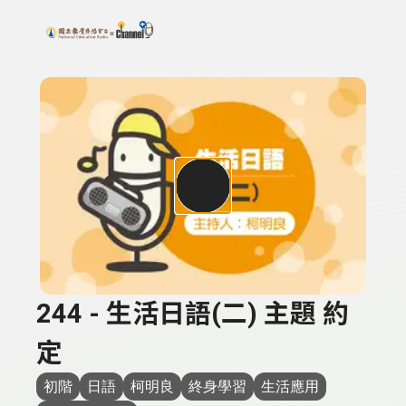
搜尋關鍵字：可輸入節目名稱、主持人或關鍵字
上方功能區塊
244 - 生活日語(二) 主題 約
定
初階
日語
柯明良
終身學習
生活應用