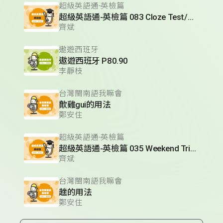
超級英語通-英檢篇
超級英語通-英檢篇 083 Cloze Test/段落填空-13
齊斌
遨遊西班牙
遨遊西班牙 P80.90
李靜枝
台灣閩南語我嘛會
歕雞gui的用法
鄭安住
超級英語通-英檢篇
超級英語通-英檢篇 035 Weekend Trip- 週末旅遊
齊斌
台灣閩南語我嘛會
趖的用法
鄭安住