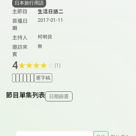
日本旅行用語
主節目
生活日語二
2017-01-11
首播日
期
柯明良
主持人
無
邀訪來
賓
4
★
★
★
★
☆
(1)
逐字稿
節目單集列表
日期篩選