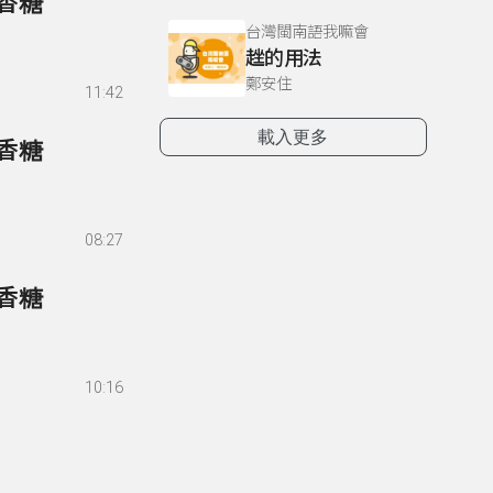
口香糖
台灣閩南語我嘛會
趖的用法
鄭安住
11:42
載入更多
口香糖
08:27
口香糖
10:16