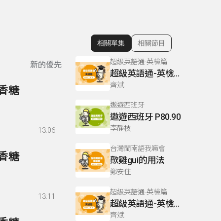
相關單集
相關節目
顯示相關單集
超級英語通-英檢篇
新的優先
超級英語通-英檢篇 083 Cloze Test/段落填空-13
齊斌
口香糖
遨遊西班牙
遨遊西班牙 P80.90
李靜枝
13:06
台灣閩南語我嘛會
口香糖
歕雞gui的用法
鄭安住
超級英語通-英檢篇
13:11
超級英語通-英檢篇 035 Weekend Trip- 週末旅遊
齊斌