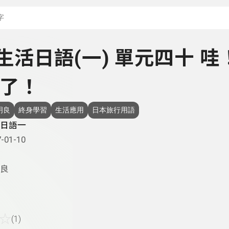
搜尋關鍵字：可輸入節
- 生活日語(一) 單元四十 哇
了！
明良
終身學習
生活應用
日本旅行用語
日語一
-01-10
良
☆
(1)