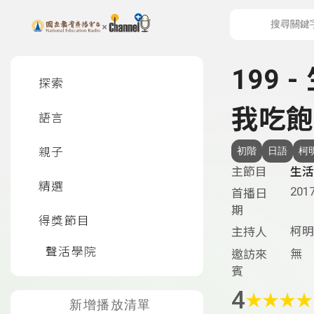
上方功能區塊
左側邊選單
199 
探索
我吃飽
語言
親子
初階
日語
柯
主節目
生活
精選
2017
首播日
期
得獎節目
柯明
主持人
聲活學院
無
邀訪來
賓
4
★
★
★
★
新增播放清單