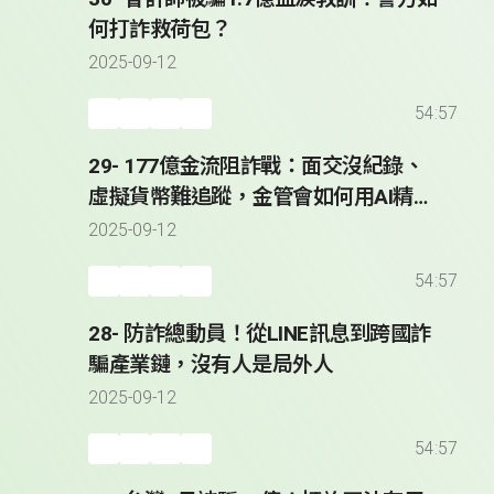
何打詐救荷包？
2025-09-12
54:57
29- 177億金流阻詐戰：面交沒紀錄、
虛擬貨幣難追蹤，金管會如何用AI精準
攔截可疑帳戶？
2025-09-12
54:57
28- 防詐總動員！從LINE訊息到跨國詐
騙產業鏈，沒有人是局外人
2025-09-12
54:57