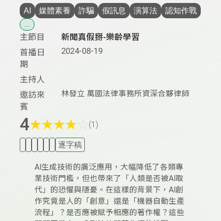
AI
媒體素養
詐騙
假訊息
演算法
認知作戰
...
主節目
新聞真假掰-樂齡學習
2024-08-19
首播日
期
主持人
林發立 萬國法律事務所資深合夥律師
邀訪來
賓
4
★
★
★
★
☆
(1)
逐字稿
AI生成技術的廣泛應用，大幅降低了各類專
業技術門檻，但也帶來了「人類是否被AI取
代」的恐懼與隱憂。在這樣的背景下，AI創
作究竟是人的「創意」還是「機器自動生產
流程」？是否應被賦予相應的著作權？這些