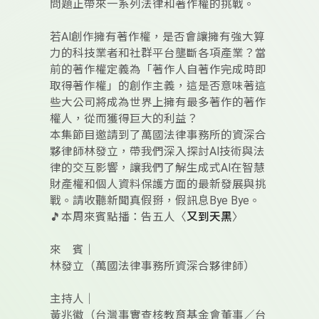
問題正帶來一系列法律和著作權的挑戰。
若AI創作擁有著作權，是否會讓擁有強大算
力的科技業者和社群平台壟斷各項產業？當
前的著作權定義為「著作人自著作完成時即
取得著作權」的創作主義，這是否意味著這
些大公司將成為世界上擁有最多著作的著作
權人，從而獲得巨大的利益？
本集節目邀請到了萬國法律事務所的資深合
夥律師林發立，帶我們深入探討AI技術與法
律的交互影響，讓我們了解生成式AI在智慧
財產權和個人資料保護方面的最新發展與挑
戰。請收聽新聞真假掰，假訊息Bye Bye。
🎵本周來賓點播：告五人〈
又到天黑
〉
來 賓｜
林發立（萬國法律事務所資深合夥律師）
主持人｜
黃兆徽（台灣事實查核教育基金會董事／台