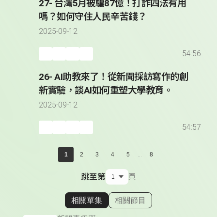
27- 台灣5月被騙87億！打詐四法有用
嗎？如何守住人民辛苦錢？
2025-09-12
54:56
26- AI助教來了！從新聞採訪寫作的創
新實驗，談AI如何重塑大學教育。
2025-09-12
54:57
...
1
2
3
4
5
8
跳至第
頁
相關單集
相關節目
顯示相關單集