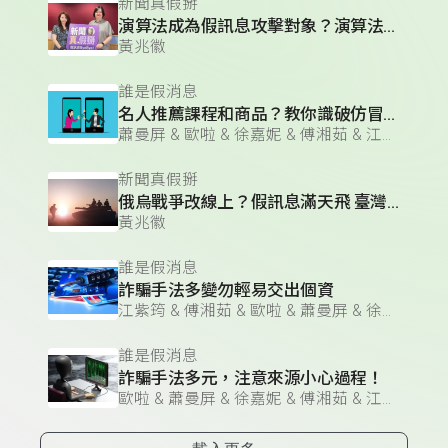
新聞真假掰
演算法成為假訊息攻擊對象？演算法的三大運作邏輯？
黃兆徽
誰是假消息
名人推薦課程和商品？教你識破仿冒粉絲頁
蕭曼屏 & 歐啦 & 徐嘉妮 & 傅湘茹 & 江紫筠
新聞真假掰
俄烏戰爭改線上？假訊息滿天飛 臺灣人必須看懂的「資訊戰」
黃兆徽
誰是假消息
詐騙手法多變勿輕易交出個資
江紫筠 & 傅湘茹 & 歐啦 & 蕭曼屏 & 徐嘉妮
誰是假消息
詐騙手法多元，注意來源小心過程！
歐啦 & 蕭曼屏 & 徐嘉妮 & 傅湘茹 & 江紫筠