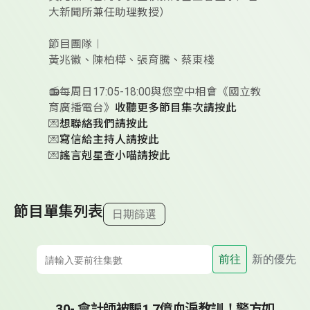
大新聞所兼任助理教授）
節目團隊︱
黃兆徽、陳柏樺、張育騰、蔡東棧
📻每周日17:05-18:00與您空中相會《國立教
育廣播電台》
收聽更多節目集次請按此
💌
想聯絡我們請按此
💌
寫信給主持人請按此
💌
謠言剋星查小喵請按此
節目單集列表
日期篩選
前往
新的優先
30- 會計師被騙1.7億血淚教訓！警方如