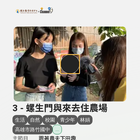
搜尋關鍵字：可輸入節目名稱、主持人或關鍵字
上方功能區塊
3 - 螺生門與來去住農場
生活
自然
校園
青少年
林娟
高雄市路竹國中
...
主節目
跟著農夫下田趣