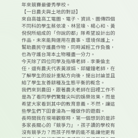
年來競賽最優秀學校。
【一日農夫與土地的對話】
來自高雄高工電圖、電子、資訊、圖傳四個
不同科的學生蔡依凌、林昱壕、楊心和、黃
倪倪所組成的「你說的都」隊希望設計出的
作品，未來能夠運用在農事、環境保護上，
幫助農民守護農作物，同時減輕工作負擔，
也為守護台灣本土物種盡一分力。
今天除了四位同學及指導老師﹣李秉倫主
任，還有農夫代表黃淑娟、邱耀鐘老師，在
了解學生的設計重點方向後，提出討論並且
給了學生友善耕種及生態平衡的概念。
我們來到農田，跟著農夫老師在田裡工作不
是為了看同學們驚聲尖叫的娛樂效果，而是
希望大家看到其中的教育意義。不然，讓這
些學生們下田會淪為一種做作的遊戲。
長時間我在現場觀察時，第一個想到的是許
多家長關心的『競爭力』，孩子讀的學校有
沒有競爭力？而孩子所學的能不能讓他更有