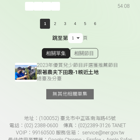
54:08
1
2
3
4
5
6
跳至第
頁
相關單集
相關節目
顯示相關單集
2023年優質兒少節目評選獲推薦節目
跟著農夫下田趣-1親近土地
總臺及分臺
無其他相關單集
頁尾資訊
地址：(100052) 臺北市中正區南海路45號
電話：(02) 2388-0600 傳真：(02)2389-3126 TANET
VOIP：99160500 服務信箱： service@ner.gov.tw