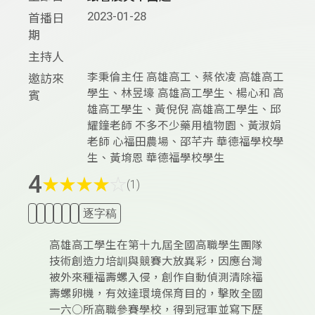
2023-01-28
首播日
期
主持人
李秉倫主任 高雄高工、蔡依凌 高雄高工
邀訪來
學生、林昱壕 高雄高工學生、楊心和 高
賓
雄高工學生、黃倪倪 高雄高工學生、邱
耀鐘老師 不多不少藥用植物園、黃淑娟
老師 心福田農場、邵芊卉 華德福學校學
生、黃堉恩 華德福學校學生
4
★
★
★
★
☆
(1)
逐字稿
高雄高工學生在第十九屆全國高職學生團隊
技術創造力培訓與競賽大放異彩，因應台灣
被外來種福壽螺入侵，創作自動偵測清除福
壽螺卵機，有效達環境保育目的，擊敗全國
一六○所高職參賽學校，得到冠軍並寫下歷