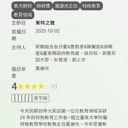
東大附特
師鐸獎
黨謙光主任
特殊教育
教育領域
主節目
東特之聲
2025-10-02
首播日
期
新聞組及各分臺&詹凱雯&陳麗如&張曉
主持人
瑩&臺東縣政府教育處、張月昭、郭惠珍
田大榮、朱慧清、郭人宇
黨謙光
邀訪來
賓
4
★
★
★
★
☆
(1)
逐字稿
今天的節目帶大家認識一位在教育領域深耕
28 年的特殊教育工作者—國立臺東大學附屬
特殊教育學校教務主任黨謙光，今年榮獲教