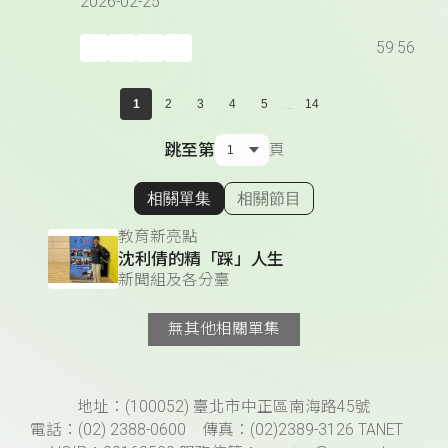
2026-02-25
59:56
...
1
2
3
4
5
14
跳至第
頁
相關單集
相關節目
顯示相關單集
教育新亮點
沈利倩的精「踩」人生
新聞組及各分臺
無其他相關單集
頁尾資訊
地址：(100052) 臺北市中正區南海路45號
電話：(02) 2388-0600 傳真：(02)2389-3126 TANET