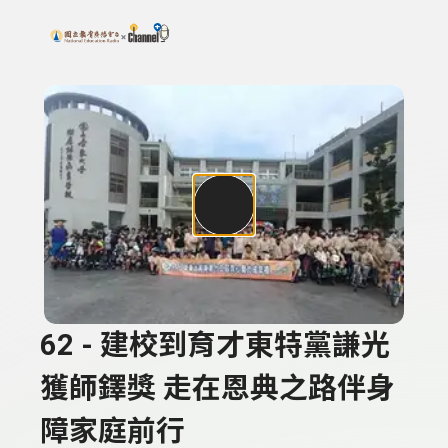
搜尋關鍵字：可輸入節目名稱、主持人或關鍵字
上方功能區塊
62 - 建校到育才東特黨謙光
獲師鐸獎 走在恩典之路伴身
障家庭前行