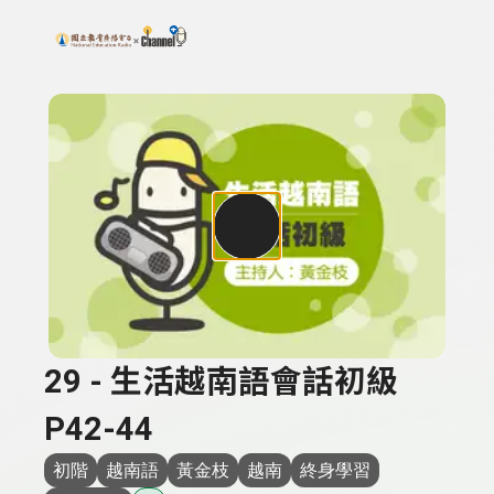
搜尋關鍵字：可輸入節目名稱、主持人或關鍵字
上方功能區塊
29 - 生活越南語會話初級
P42-44
初階
越南語
黃金枝
越南
終身學習