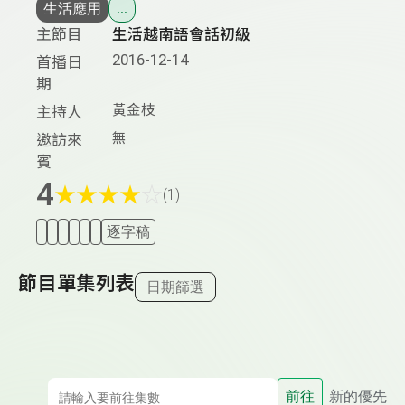
生活應用
...
主節目
生活越南語會話初級
2016-12-14
首播日
期
黃金枝
主持人
無
邀訪來
賓
4
★
★
★
★
☆
(1)
逐字稿
節目單集列表
日期篩選
前往
新的優先