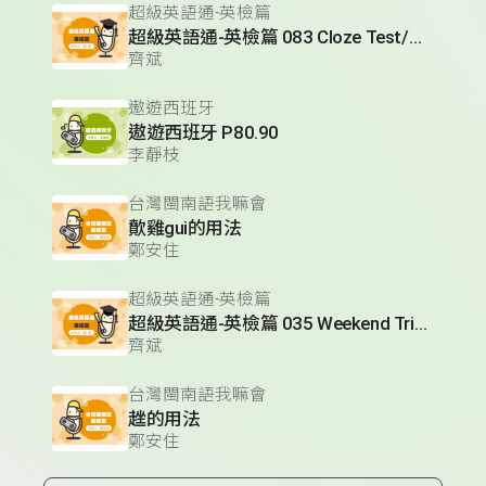
超級英語通-英檢篇
超級英語通-英檢篇 083 Cloze Test/段落填空-13
齊斌
遨遊西班牙
遨遊西班牙 P80.90
李靜枝
台灣閩南語我嘛會
歕雞gui的用法
鄭安住
超級英語通-英檢篇
超級英語通-英檢篇 035 Weekend Trip- 週末旅遊
齊斌
台灣閩南語我嘛會
趖的用法
鄭安住