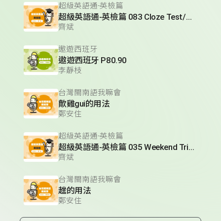
超級英語通-英檢篇
超級英語通-英檢篇 083 Cloze Test/段落填空-13
齊斌
遨遊西班牙
遨遊西班牙 P80.90
李靜枝
台灣閩南語我嘛會
歕雞gui的用法
鄭安住
超級英語通-英檢篇
超級英語通-英檢篇 035 Weekend Trip- 週末旅遊
齊斌
台灣閩南語我嘛會
趖的用法
鄭安住