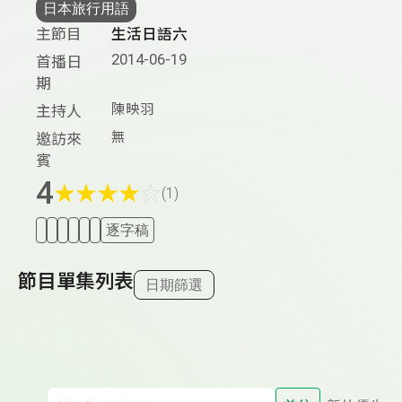
日本旅行用語
主節目
生活日語六
2014-06-19
首播日
期
陳映羽
主持人
無
邀訪來
賓
4
★
★
★
★
☆
(1)
逐字稿
節目單集列表
日期篩選