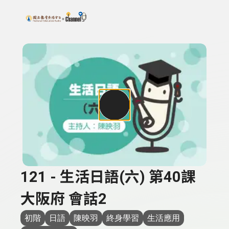
搜尋關鍵字：可輸入節目名稱、主持人或關鍵字
上方功能區塊
121 - 生活日語(六) 第40課
大阪府 會話2
初階
日語
陳映羽
終身學習
生活應用