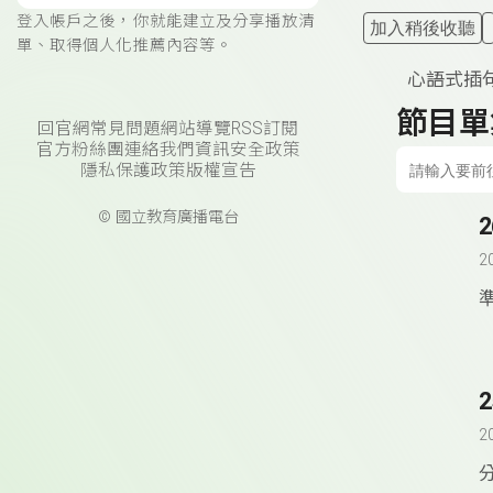
登入帳戶之後，你就能建立及分享播放清
加入稍後收聽
單、取得個人化推薦內容等。
心語式插
節目單
回官網
常見問題
網站導覽
RSS訂閱
官方粉絲團
連絡我們
資訊安全政策
隱私保護政策
版權宣告
© 國立教育廣播電台
2
準
2