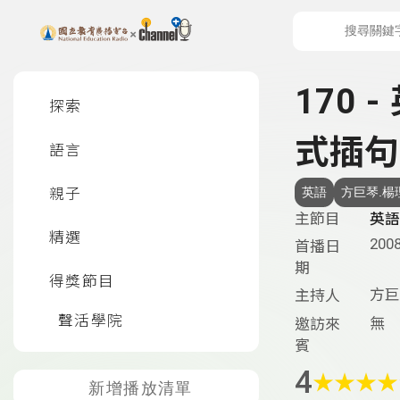
上方功能區塊
左側邊選單
170 
探索
式插句
語言
親子
英語
方巨琴.楊
主節目
英語
精選
2008
首播日
期
得獎節目
方巨
主持人
聲活學院
無
邀訪來
賓
4
★
★
★
★
新增播放清單