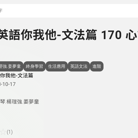
搜尋關鍵字：可輸入節
- 英語你我他-文法篇 170 
理強.姜夢童
終身學習
生活應用
英語文法
進階
你我他-文法篇
-10-17
琴.楊理強.姜夢童
☆
(1)