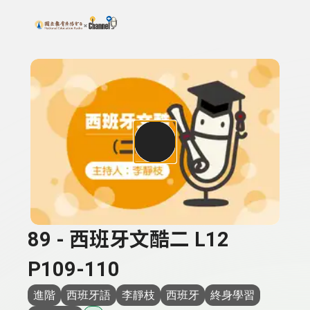
搜尋關鍵字：可輸入節目名稱、主持人或關鍵字
上方功能區塊
89 - 西班牙文酷二 L12
P109-110
進階
西班牙語
李靜枝
西班牙
終身學習