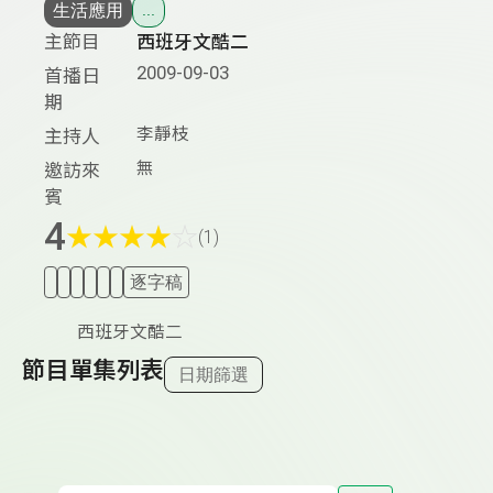
生活應用
...
主節目
西班牙文酷二
2009-09-03
首播日
期
李靜枝
主持人
無
邀訪來
賓
4
★
★
★
★
☆
(1)
逐字稿
西班牙文酷二
節目單集列表
日期篩選