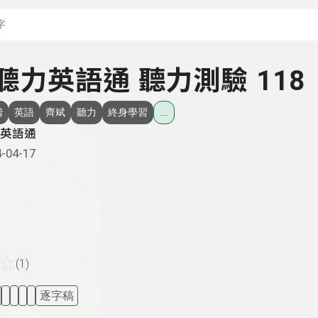
搜尋關鍵字：可輸入節
- 聽力英語通 聽力測驗 118
階
英語
齊斌
聽力
終身學習
...
英語通
-04-17
☆
(1)
逐字稿