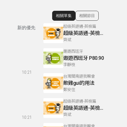
相關單集
相關節目
顯示相關單集
超級英語通-英檢篇
新的優先
超級英語通-英檢篇 083 Cloze Test/段落填空-13
齊斌
遨遊西班牙
遨遊西班牙 P80.90
李靜枝
10:21
台灣閩南語我嘛會
歕雞gui的用法
鄭安住
超級英語通-英檢篇
超級英語通-英檢篇 035 Weekend Trip- 週末旅遊
齊斌
10:21
台灣閩南語我嘛會