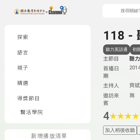
上方功能區塊
左側邊選單
118 
探索
聽力英語通
初
語言
主節目
聽力
2014
親子
首播日
期
精選
齊斌
主持人
無
邀訪來
得獎節目
賓
聲活學院
4
★
★
★
★
加入稍後收聽
新增播放清單