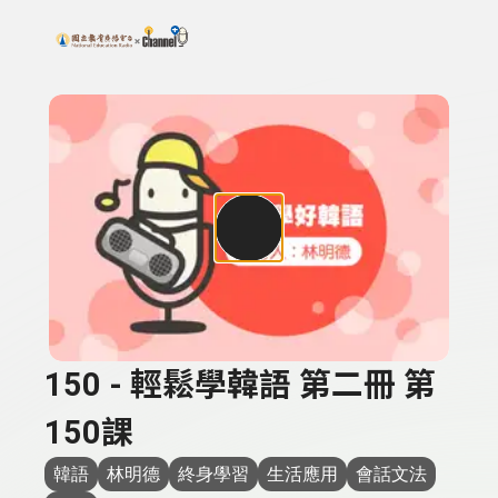
搜尋關鍵字：可輸入節目名稱、主持人或關鍵字
上方功能區塊
150 - 輕鬆學韓語 第二冊 第
150課
韓語
林明德
終身學習
生活應用
會話文法