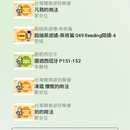
台灣閩南語我嘛會
凡勢的用法
鄭安住
超級英語通-英檢篇
超級英語通-英檢篇 049 Reading閱讀-4
齊斌
遨遊西班牙
遨遊西班牙 P151-152
李靜枝
台灣閩南語我嘛會
凍霜 慷慨的用法
鄭安住
台灣閩南語我嘛會
到的用法
鄭安住