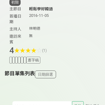
初階
主節目
輕鬆學好韓語
2016-11-05
首播日
期
林明德
主持人
無
邀訪來
賓
4
★
★
★
★
☆
(1)
逐字稿
節目單集列表
日期篩選