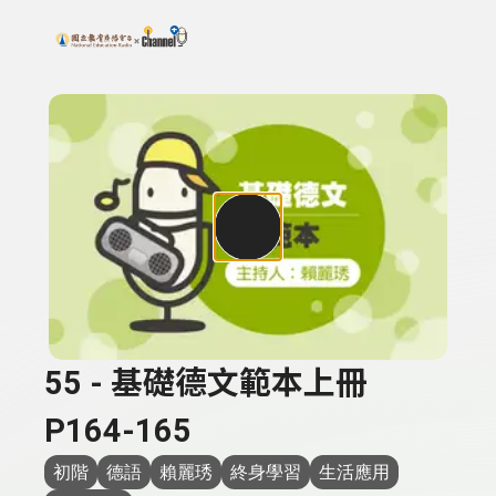
搜尋關鍵字：可輸入節目名稱、主持人或關鍵字
上方功能區塊
55 - 基礎德文範本上冊
P164-165
初階
德語
賴麗琇
終身學習
生活應用