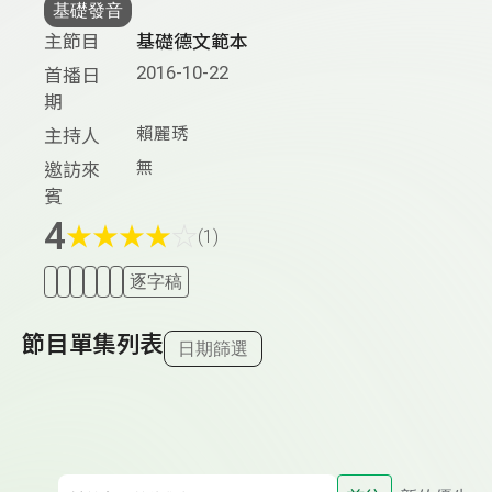
基礎發音
主節目
基礎德文範本
2016-10-22
首播日
期
賴麗琇
主持人
無
邀訪來
賓
4
★
★
★
★
☆
(1)
逐字稿
節目單集列表
日期篩選