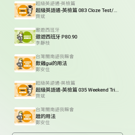
超級英語通-英檢篇
超級英語通-英檢篇 083 Cloze Test/段落填空-13
齊斌
遨遊西班牙
遨遊西班牙 P80.90
李靜枝
台灣閩南語我嘛會
歕雞gui的用法
鄭安住
超級英語通-英檢篇
超級英語通-英檢篇 035 Weekend Trip- 週末旅遊
齊斌
台灣閩南語我嘛會
趖的用法
鄭安住