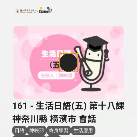
搜尋關鍵字：可輸入節目名稱、主持人或關鍵字
上方功能區塊
161 - 生活日語(五) 第十八課
神奈川縣 橫濱市 會話
日語
陳映羽
終身學習
生活應用