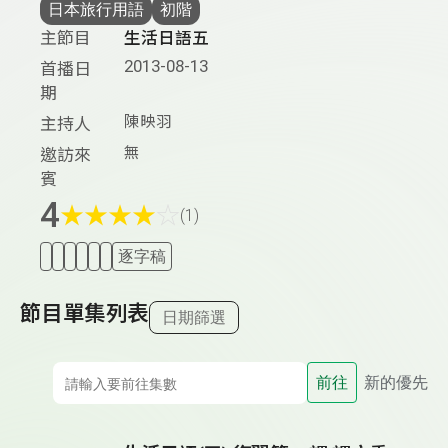
日本旅行用語
初階
主節目
生活日語五
2013-08-13
首播日
期
陳映羽
主持人
無
邀訪來
賓
4
★
★
★
★
☆
(1)
逐字稿
節目單集列表
日期篩選
前往
新的優先