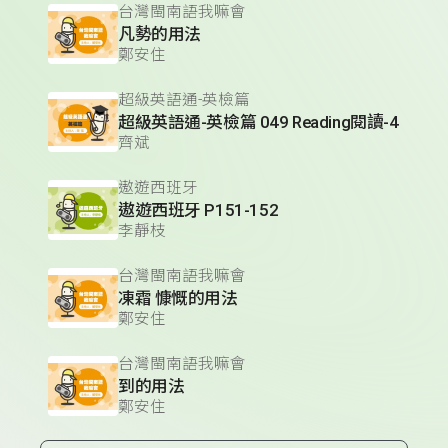
台灣閩南語我嘛會
凡勢的用法
鄭安住
超級英語通-英檢篇
超級英語通-英檢篇 049 Reading閱讀-4
齊斌
遨遊西班牙
遨遊西班牙 P151-152
李靜枝
台灣閩南語我嘛會
凍霜 慷慨的用法
鄭安住
台灣閩南語我嘛會
到的用法
鄭安住