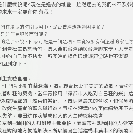
是什麼樣貌呢
?
現在是過去的堆疊，雖然過去的我們來不及參
的未來一定要有你 有我！
友們在漫長的時間長河中，是否曾經遭遇過困境呢？
又是如何克服與面對呢？
拼的遊子來說，回家可能是一個選項。畢竟家鄉有個溫暖的家在
角賴青松生長於新竹，長大後於台灣頭與台灣脚求學，大學
巿中的自己並不快樂，所關注的綠色環境議題當時也不樂觀
巿回到鄉下。
創生實驗室裡，
宜蘭深溝
，這是賴青松妻子美虹的故鄉，青松
ion】行動來到
友善耕種的契機。當年青松用「讓都巿人吃到自己種的米」
來初試啼聲的「穀東俱樂部」，既保障農夫的營收，也保障
能改變生產者的觀念與行為。青松在深溝的故事繼續發展下
人失望，農田耕作演變成他人的人生體驗與機會。
分享到—種田的人想到農田都會怕，而城巿裡想種田的人卻沒
放在對的地方就能解決。所以慢島生活建構半農半Ｘ的環境