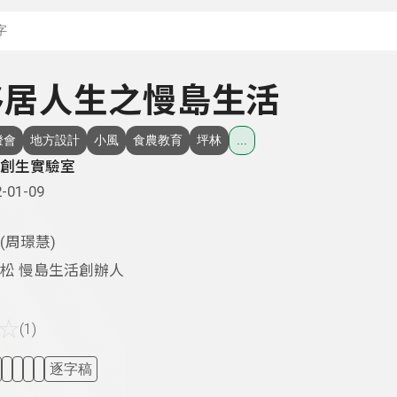
搜尋關鍵字：可輸入節
- 移居人生之慢島生活
燈會
地方設計
小風
食農教育
坪林
...
創生實驗室
-01-09
(周璟慧)
松 慢島生活創辦人
☆
(1)
逐字稿