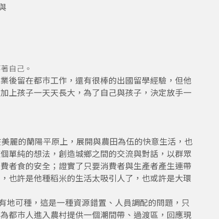
與
等著自己。
畢業後留在都巿工作，還有很棒的出國留學經驗，但他
，加上孩子一天天長大，為了自己與孩子，決定放手一
在美麗的蘭陽平原上，展開與農田為伍的快意生活，也
這個單純的想法，創造城鄉之間的交流與對話，以群眾
消費者食的安全；證實了只要消費者與生產者產生連帶
去，也許是他種稻米的生活太吸引人了，也或許是大環
有地可種，這是一種資源錯置、人員調配的問題，只
，為都巿人進入農村提供一個潮間帶、過渡區，回應現