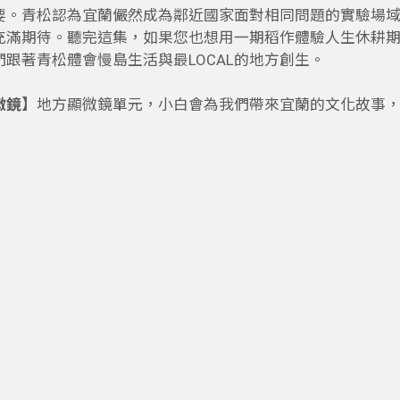
要。青松認為宜蘭儼然成為鄰近國家面對相同問題的實驗場
充滿期待。聽完這集，如果您也想用一期稻作體驗人生休耕
們跟著青松體會慢島生活與最LOCAL的地方創生。
微鏡】
地方顯微鏡單元，小白會為我們帶來宜蘭的文化故事
周六下午 歡迎您加入地方創生實驗室，一起來說說家鄉、聊
聽＊
集列表
日期篩選
前往
84- 從「老寮」通往山林與世界
025-09-12
您的家鄉是什麼樣貌呢? 現在是過去的堆疊，雖然過去的 
參與，但是家鄉的未來一定要有你 有我！
今天地方創生實驗室裡，創生ａｔｃｉｏｎ來到苗栗南庄的老