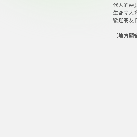
代人的需
生都令人
歡迎朋友
【地方顯
在美好的
＊歡迎收
節目單
2