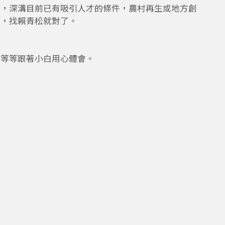
域，深溝目前已有吸引人才的條件，農村再生或地方創
期，找賴青松就對了。
，等等跟著小白用心體會。
聊地方，參與每個地方對未來的想像
相關單集
相關節目
顯示相關單集
新的優先
無相關單集
我們來不及
寮