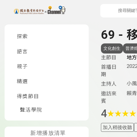
上方功能區塊
左側邊選單
69 
探索
文化創生
普濟
語言
主節目
地方
2022
親子
首播日
期
精選
小風
主持人
賴青
邀訪來
得獎節目
賓
聲活學院
4
★
★
★
★
加入稍後收聽
新增播放清單