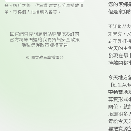
您的家鄉
登入帳戶之後，你就能建立及分享播放清
但是家鄉
單、取得個人化推薦內容等。
不知道朋
如果有，
回官網
常見問題
網站導覽
RSS訂閱
官方粉絲團
連絡我們
資訊安全政策
對在外打
隱私保護政策
版權宣告
今天的主
發現在都
© 國立教育廣播電台
搏離開都
今天地方
【創生Act
帶動當地
募資形式
關係，就
境讓很多
青松今天
要把資源