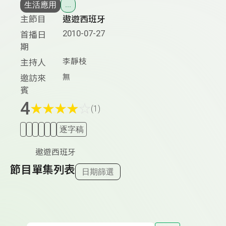
生活應用
...
主節目
遨遊西班牙
2010-07-27
首播日
期
李靜枝
主持人
無
邀訪來
賓
4
★
★
★
★
☆
(1)
逐字稿
遨遊西班牙
節目單集列表
日期篩選