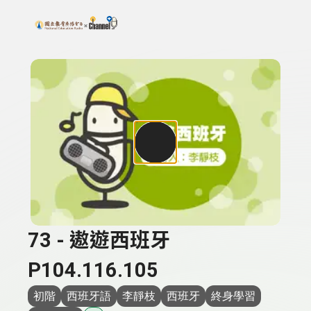
搜尋關鍵字：可輸入節目名稱、主持人或關鍵字
上方功能區塊
73 - 遨遊西班牙
P104.116.105
初階
西班牙語
李靜枝
西班牙
終身學習