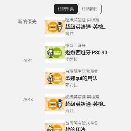
相關單集
相關節目
顯示相關單集
超級英語通-英檢篇
新的優先
超級英語通-英檢篇 083 Cloze Test/段落填空-13
齊斌
遨遊西班牙
遨遊西班牙 P80.90
李靜枝
28:44
台灣閩南語我嘛會
歕雞gui的用法
鄭安住
超級英語通-英檢篇
28:43
超級英語通-英檢篇 035 Weekend Trip- 週末旅遊
齊斌
台灣閩南語我嘛會
趖的用法