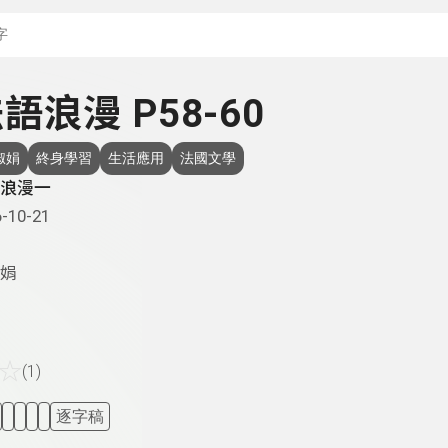
搜尋關鍵字：可輸入節
 法語浪漫 P58-60
淑娟
終身學習
生活應用
法國文學
浪漫一
-10-21
娟
☆
(1)
逐字稿