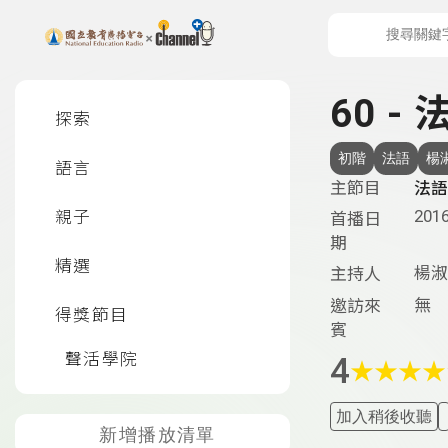
上方功能區塊
左側邊選單
60 -
探索
初階
法語
楊
語言
主節目
法語
2016
親子
首播日
期
精選
楊淑
主持人
無
邀訪來
得獎節目
賓
聲活學院
4
★
★
★
★
加入稍後收聽
新增播放清單