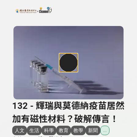
搜尋關鍵字：可輸入節目名稱、主持人或關鍵字
上方功能區塊
132 - 輝瑞與莫德納疫苗居然
加有磁性材料？破解傳言！
人文
生活
科學
教育
教學
新聞
...