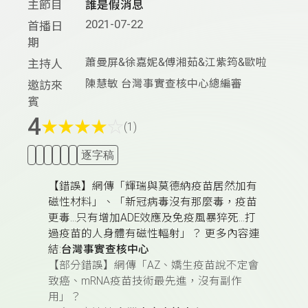
主節目
誰是假消息
2021-07-22
首播日
期
蕭曼屏&徐嘉妮&傅湘茹&江紫筠&歐啦
主持人
陳慧敏 台灣事實查核中心總編審
邀訪來
賓
4
★
★
★
★
☆
(1)
逐字稿
【錯誤】網傳「輝瑞與莫德納疫苗居然加有
磁性材料」、「新冠病毒沒有那麼毒，疫苗
更毒...只有增加ADE效應及免疫風暴猝死...打
過疫苗的人身體有磁性輻射」？
更多內容連
結:
台灣事實查核中心
【部分錯誤】網傳「AZ、嬌生疫苗說不定會
致癌、mRNA疫苗技術最先進，沒有副作
用」？