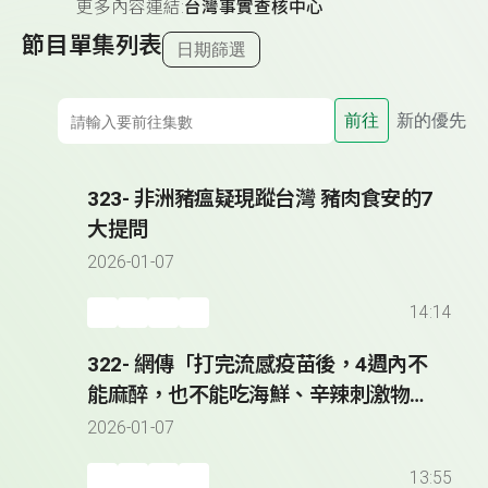
更多內容連結:
台灣事實查核中心
節目單集列表
日期篩選
前往
新的優先
323- 非洲豬瘟疑現蹤台灣 豬肉食安的7
大提問
2026-01-07
14:14
322- 網傳「打完流感疫苗後，4週內不
能麻醉，也不能吃海鮮、辛辣刺激物及
飲酒」？
2026-01-07
13:55