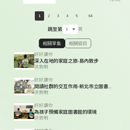
...
1
2
3
4
5
64
跳至第
頁
相關單集
相關節目
顯示相關單集
好好讀你
深入在地的家庭之旅-島內散步
洪敦明
好好讀你
閱讀社群的交互作用-新北市立圖書館總館
洪敦明
好好讀你
為孩子預備家庭圖書館的環境
洪敦明