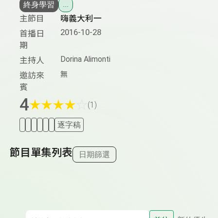
終身學習
...
主節目
嗨義大利一
2016-10-28
首播日
期
Dorina Alimonti
主持人
無
邀訪來
賓
4
★
★
★
★
☆
(1)
逐字稿
節目單集列表
日期篩選