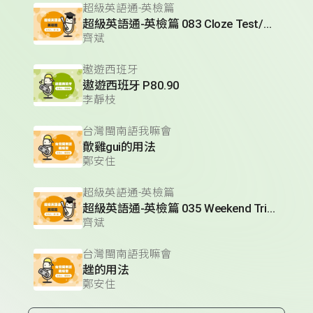
超級英語通-英檢篇
超級英語通-英檢篇 083 Cloze Test/段落填空-13
齊斌
遨遊西班牙
遨遊西班牙 P80.90
李靜枝
台灣閩南語我嘛會
歕雞gui的用法
鄭安住
超級英語通-英檢篇
超級英語通-英檢篇 035 Weekend Trip- 週末旅遊
齊斌
台灣閩南語我嘛會
趖的用法
鄭安住