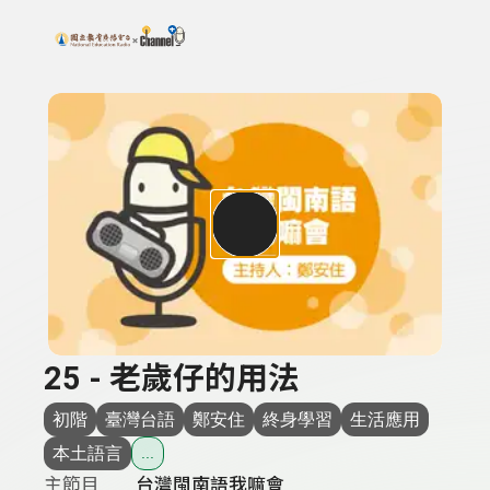
搜尋關鍵字：可輸入節目名稱、主持人或關鍵字
上方功能區塊
25 - 老歲仔的用法
初階
臺灣台語
鄭安住
終身學習
生活應用
本土語言
...
主節目
台灣閩南語我嘛會