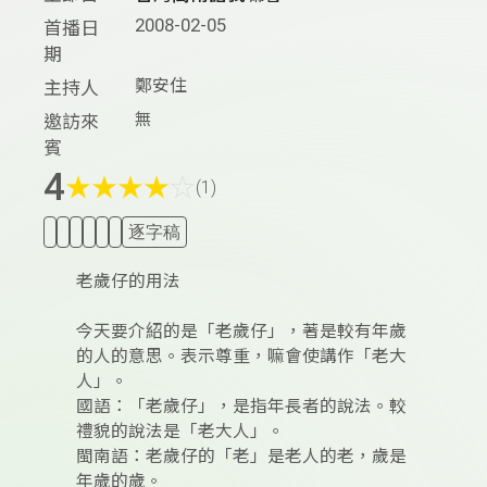
2008-02-05
首播日
期
鄭安住
主持人
無
邀訪來
賓
4
★
★
★
★
☆
(1)
逐字稿
老歲仔的用法
今天要介紹的是「老歲仔」，著是較有年歲
的人的意思。表示尊重，嘛會使講作「老大
人」。
國語：「老歲仔」，是指年長者的說法。較
禮貌的說法是「老大人」。
閩南語：老歲仔的「老」是老人的老，歲是
年歲的歲。