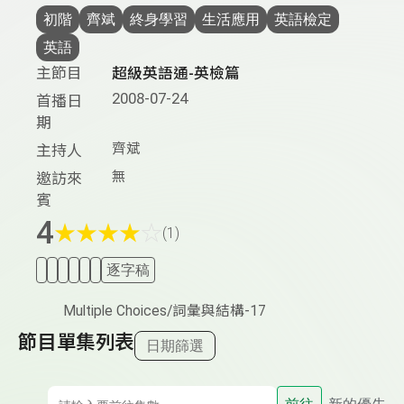
初階
齊斌
終身學習
生活應用
英語檢定
英語
主節目
超級英語通-英檢篇
2008-07-24
首播日
期
齊斌
主持人
無
邀訪來
賓
4
★
★
★
★
☆
(1)
逐字稿
Multiple Choices/詞彙與結構-17
節目單集列表
日期篩選