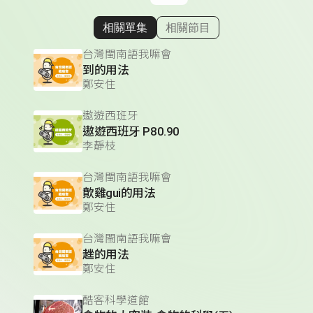
相關單集
相關節目
顯示相關單集
台灣閩南語我嘛會
到的用法
鄭安住
遨遊西班牙
遨遊西班牙 P80.90
李靜枝
台灣閩南語我嘛會
歕雞gui的用法
鄭安住
台灣閩南語我嘛會
趖的用法
鄭安住
酷客科學道館