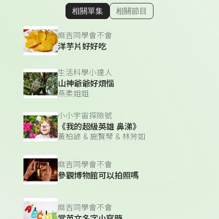
相關單集
相關節目
顯示相關單集
麻吉同學會不會
洋芋片好好吃
生活科學小達人
山神爺爺好煩惱
燕柔姐姐
小小宇宙探險號
《我的超級英雄 鼻涕》
黃柏諺 & 施賢琴 & 林芳如
麻吉同學會不會
參觀博物館可以拍照嗎
麻吉同學會不會
當英文名字小寫時