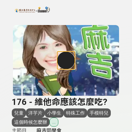
搜尋關鍵字：可輸入節目名稱、主持人或關鍵字
上方功能區塊
176 - 維他命應該怎麼吃?
兒童
洋芋片
小學生
特殊工作
手模特兒
這個時候怎麼辦
...
主節目
麻吉同學會