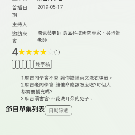
2019-05-17
首播日
期
主持人
陳珮茹老師 食品科技研究專家、吳玲姍
邀訪來
老師
賓
4
★
★
★
★
☆
(1)
逐字稿
1.麻吉同學會不會-讓你讀懂英文洗衣標籤。
2.麻吉老同學會-維他命應該怎麼吃?每個人
都需要補充嗎?
3.麻吉讀書會-不愛洗耳朵的兔子。
節目單集列表
日期篩選