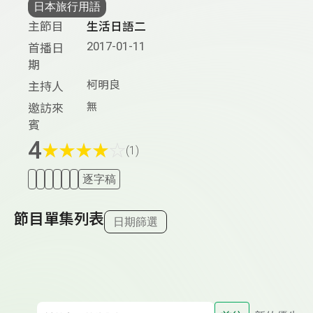
日本旅行用語
主節目
生活日語二
2017-01-11
首播日
期
柯明良
主持人
無
邀訪來
賓
4
★
★
★
★
☆
(1)
逐字稿
節目單集列表
日期篩選