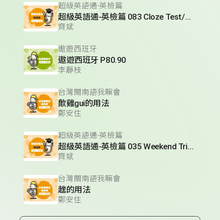
超級英語通-英檢篇
超級英語通-英檢篇 083 Cloze Test/段落填空-13
齊斌
遨遊西班牙
遨遊西班牙 P80.90
李靜枝
台灣閩南語我嘛會
歕雞gui的用法
鄭安住
超級英語通-英檢篇
超級英語通-英檢篇 035 Weekend Trip- 週末旅遊
齊斌
台灣閩南語我嘛會
趖的用法
鄭安住