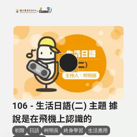
搜尋關鍵字：可輸入節目名稱、主持人或關鍵字
上方功能區塊
106 - 生活日語(二) 主題 據
說是在飛機上認識的
初階
日語
柯明良
終身學習
生活應用