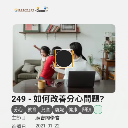
搜尋關鍵字：可輸入節目名稱、主持人或關鍵字
上方功能區塊
249 - 如何改善分心問題?
分心
教育
兒童
唐妮
健康
閱讀
...
主節目
麻吉同學會
2021-01-22
首播日