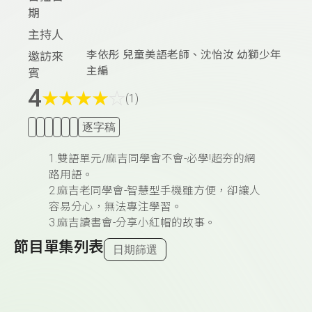
期
主持人
李依彤 兒童美語老師、沈怡汝 幼獅少年
邀訪來
主編
賓
4
★
★
★
★
☆
(1)
逐字稿
1.雙語單元/麻吉同學會不會-必學!超夯的網
路用語。
2.麻吉老同學會-智慧型手機雖方便，卻讓人
容易分心，無法專注學習。
3.麻吉讀書會-分享小紅帽的故事。
節目單集列表
日期篩選