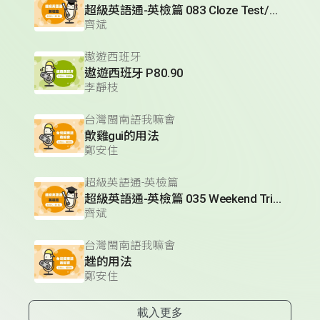
超級英語通-英檢篇 083 Cloze Test/段落填空-13
齊斌
遨遊西班牙
遨遊西班牙 P80.90
李靜枝
台灣閩南語我嘛會
歕雞gui的用法
鄭安住
超級英語通-英檢篇
超級英語通-英檢篇 035 Weekend Trip- 週末旅遊
齊斌
台灣閩南語我嘛會
趖的用法
鄭安住
載入更多