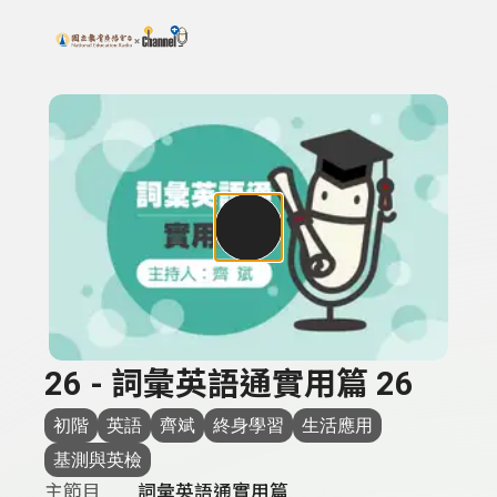
搜尋關鍵字：可輸入節目名稱、主持人或關鍵字
上方功能區塊
26 - 詞彙英語通實用篇 26
初階
英語
齊斌
終身學習
生活應用
基測與英檢
主節目
詞彙英語通實用篇