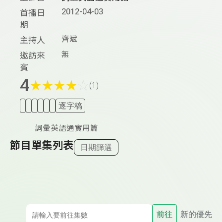
2012-04-03
首播日
期
齊斌
主持人
無
邀訪來
賓
4
★
★
★
★
☆
(1)
逐字稿
詞彙英語通實用篇
節目單集列表
日期篩選
前往
新的優先