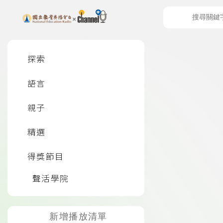
上方功能區塊
左側邊選單
探索
語言
頁尾資訊
親子
精選
得獎節目
聲活學院
新增播放清單