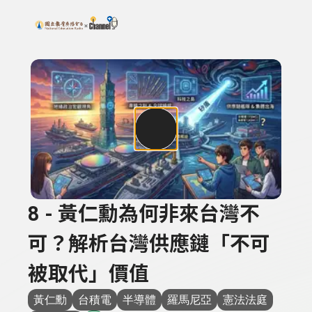
搜尋關鍵字：可輸入節目名稱、主持人或關鍵字
上方功能區塊
8 - 黃仁勳為何非來台灣不
可？解析台灣供應鏈「不可
被取代」價值
黃仁勳
台積電
半導體
羅馬尼亞
憲法法庭