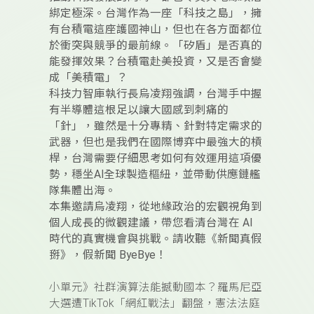
綁定極深。台灣作為一座「科技之島」，擁
有台積電這座護國神山，但也在各方面都位
於衝突與競爭的最前線。「矽盾」是否真的
能發揮效果？台積電赴美投資，又是否會變
成「美積電」？
科技力智庫執行長烏凌翔強調，台灣手中握
有半導體這根足以讓大國感到刺痛的
「針」，雖然是十分專精、針對特定需求的
武器，但也是我們在國際博弈中最強大的槓
桿，台灣需要仔細思考如何有效運用這項優
勢，穩坐AI全球製造樞紐，並帶動供應鏈艦
隊集體出海。
本集邀請烏凌翔，從地緣政治的宏觀視角到
個人成長的微觀建議，帶您看清台灣在 AI
時代的真實機會與挑戰。請收聽《新聞真假
掰》，假新聞 ByeBye！
小單元》社群演算法能撼動國本？羅馬尼亞
大選遭TikTok「網紅戰法」翻盤，憲法法庭