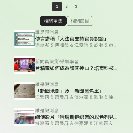
1
2
3
相關單集
相關節目
顯示相關單集
誰是假消息
傳言錯稱「大法官支持官員說謊」
徐嘉妮 & 傅湘茹 & 江紫筠 & 歐啦 & 蕭曼屏
新聞真假掰-樂齡學習
台積電如何成為護國神山？培育科技人才需重視語言教育？
誰是假消息
「新聞地圖」及「新聞黑名單」
江紫筠 & 蕭曼屏 & 傅湘茹 & 歐啦 & 徐嘉妮
誰是假消息
網傳影片「哈瑪斯把綁架的以色列兒童關在籠子裡」？
傅湘茹 & 蕭曼屏 & 徐嘉妮 & 江紫筠 & 歐啦