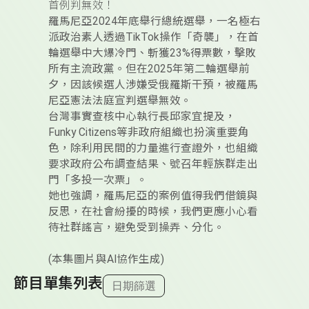
首例判無效！
羅馬尼亞2024年底舉行總統選舉，一名極右
派政治素人透過TikTok操作「奇襲」，在首
輪選舉中大爆冷門、斬獲23%得票數，擊敗
所有主流政黨。但在2025年第二輪選舉前
夕，因該候選人涉嫌受俄羅斯干預，被羅馬
尼亞憲法法庭宣判選舉無效。
台灣事實查核中心執行長邱家宜提及，
Funky Citizens等非政府組織也扮演重要角
色，除利用民間的力量進行查證外，也組織
要求政府公布調查結果、號召年輕族群走出
門「多投一次票」。
她也強調，羅馬尼亞的案例值得我們借鏡與
反思，在社會紛擾的時候，我們更應小心看
待社群謠言，避免受到操弄、分化。
(本集圖片與AI協作生成)
節目單集列表
日期篩選