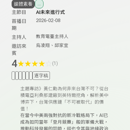
媒體素養
...
主節目
AI未來進行式
2026-02-08
首播日
期
教育電臺主持人
主持人
烏凌翔、邱家宜
邀訪來
賓
4
★
★
★
★
☆
(1)
逐字稿
主題專訪》黃仁勳為何非來台灣不可？從台
積電亞利桑那建廠到英特爾挖角，解析美中
博弈下，台灣供應鏈「不可被取代」的價
值！
在當今中美兩強對抗的新冷戰格局下，AI已
成為如同當年「登月競賽」般的軍備大戰，
推動科技發展的同時，卻也令其與地緣政治