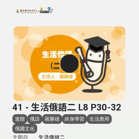
搜尋關鍵字：可輸入節目名稱、主持人或關鍵字
上方功能區塊
41 - 生活俄語二 L8 P30-32
進階
俄語
羅勝雄
終身學習
生活應用
俄國文化
主節目
生活俄語二