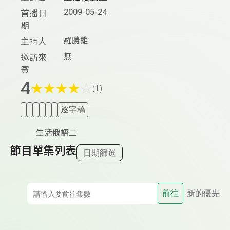
2009-05-24
首播日
期
羅勝雄
主持人
無
邀訪來
賓
4
★
★
★
★
☆
(1)
逐字稿
生活俄語二
節目單集列表
日期篩選
前往
新的優先