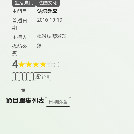
生活應用
法國文化
主節目
法語教學
2016-10-19
首播日
期
楊淑娟.蔡淑玲
主持人
無
邀訪來
賓
4
★
★
★
★
☆
(1)
逐字稿
無
節目單集列表
日期篩選