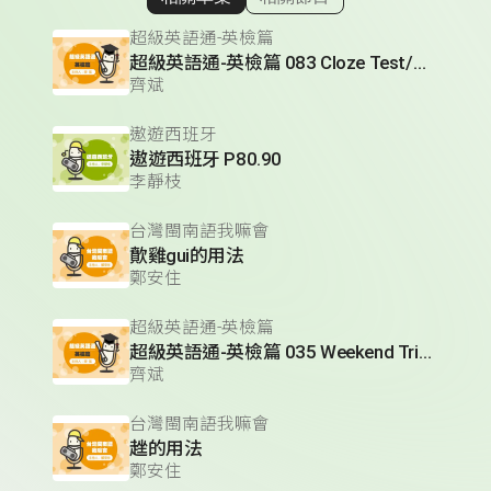
顯示相關單集
超級英語通-英檢篇
超級英語通-英檢篇 083 Cloze Test/段落填空-13
齊斌
遨遊西班牙
遨遊西班牙 P80.90
李靜枝
台灣閩南語我嘛會
歕雞gui的用法
鄭安住
超級英語通-英檢篇
超級英語通-英檢篇 035 Weekend Trip- 週末旅遊
齊斌
台灣閩南語我嘛會
趖的用法
鄭安住