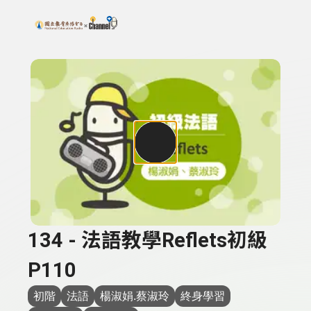
搜尋關鍵字：可輸入節目名稱、主持人或關鍵字
上方功能區塊
134 - 法語教學Reflets初級
P110
初階
法語
楊淑娟.蔡淑玲
終身學習