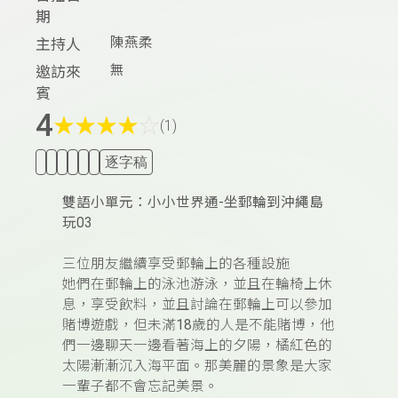
期
陳燕柔
主持人
無
邀訪來
賓
4
★
★
★
★
☆
(1)
逐字稿
雙語小單元：小小世界通-坐郵輪到沖繩島
玩03
三位朋友繼續享受郵輪上的各種設施
她們在郵輪上的泳池游泳，並且在輪椅上休
息，享受飲料，並且討論在郵輪上可以參加
賭博遊戲，但未滿
18
歲的人是不能賭博，他
們一邊聊天一邊看著海上的夕陽，橘紅色的
太陽漸漸沉入海平面。那美麗的景象是大家
一輩子都不會忘記美景。