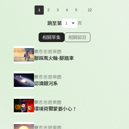
...
1
2
3
4
5
22
跳至第
頁
相關單集
相關節目
顯示相關單集
賽恩思遊樂園
腳踩風火輪-腳踏車
賽恩思遊樂園
認識銀河系
賽恩思遊樂園
環境荷爾蒙要小心！
賽恩思遊樂園