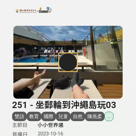
搜尋關鍵字：可輸入節目名稱、主持人或關鍵字
上方功能區塊
251 - 坐郵輪到沖繩島玩03
雙語
教育
國際
兒童
自然
陳燕柔
...
主節目
小小世界通
2023-10-16
首播日