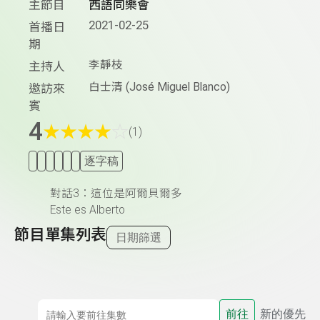
主節目
西語同樂會
2021-02-25
首播日
期
李靜枝
主持人
白士清 (José Miguel Blanco)
邀訪來
賓
4
★
★
★
★
☆
(1)
逐字稿
對話3：這位是阿爾貝爾多
Este es Alberto
節目單集列表
日期篩選
前往
新的優先