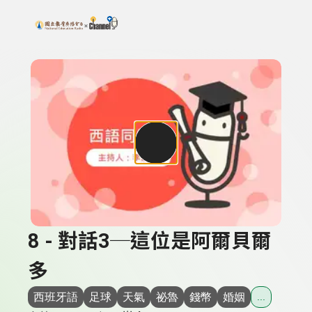
搜尋關鍵字：可輸入節目名稱、主持人或關鍵字
上方功能區塊
8 - 對話3─這位是阿爾貝爾
多
西班牙語
足球
天氣
祕魯
錢幣
婚姻
...