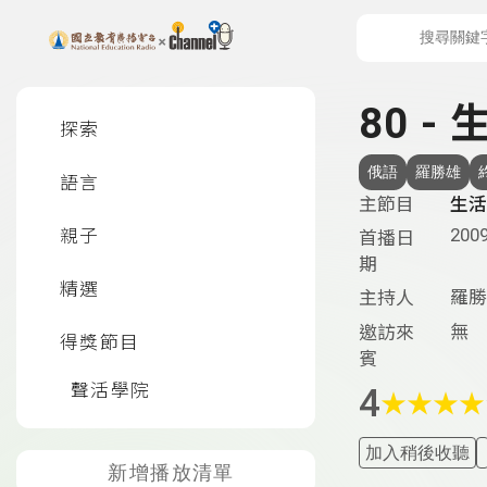
上方功能區塊
左側邊選單
80 -
探索
俄語
羅勝雄
語言
主節目
生活
2009
親子
首播日
期
精選
羅勝
主持人
無
邀訪來
得獎節目
賓
聲活學院
4
★
★
★
★
加入稍後收聽
新增播放清單