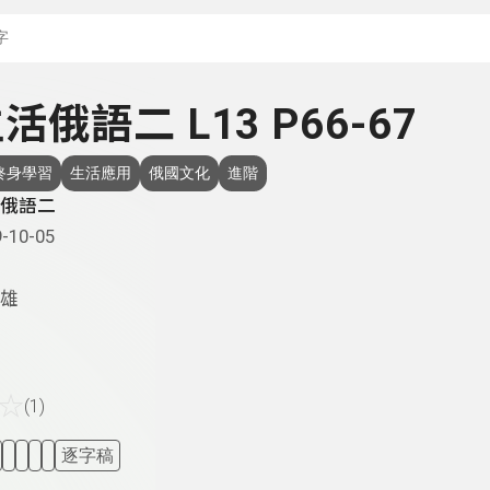
搜尋關鍵字：可輸入節
 生活俄語二 L13 P66-67
終身學習
生活應用
俄國文化
進階
俄語二
-10-05
雄
☆
(1)
逐字稿