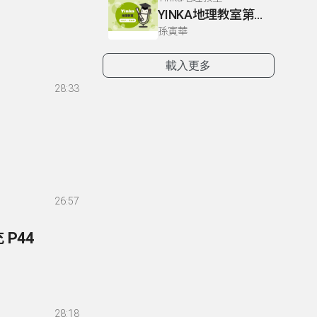
YINKA地理教室第一冊 P2
孫寅華
載入更多
28:33
26:57
 P44
28:18